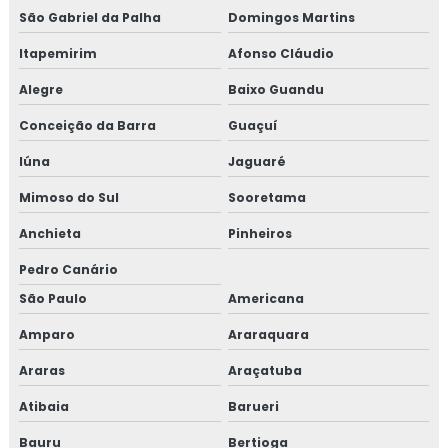
São Gabriel da Palha
Domingos Martins
Itapemirim
Afonso Cláudio
Alegre
Baixo Guandu
Conceição da Barra
Guaçuí
Iúna
Jaguaré
Mimoso do Sul
Sooretama
Anchieta
Pinheiros
Pedro Canário
São Paulo
Americana
Amparo
Araraquara
Araras
Araçatuba
Atibaia
Barueri
Bauru
Bertioga