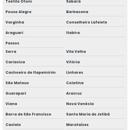
Teófilo Otoni
Sabará
Pouso Alegre
Barbacena
Varginha
Conselheiro Lafeiete
Araguari
Itabira
Passos
Serra
Vila Velha
Cariacica
Vitória
Cachoeiro de Itapemirim
Linhares
São Mateus
Colatina
Guarapari
Aracruz
Viana
Nova Venécia
Barra de São Francisco
Santa Maria de Jetibá
Castelo
Marataízes