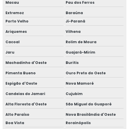
Macau
Pau dos Ferros
Extremoz
Baraúna
Porto Velho
Ji-Paraná
Ariquemes
Vilhena
Cacoal
Rolim de Moura
Jaru
Guajará-Mirim
Machadinho d'Oeste
Buritis
Pimenta Bueno
Ouro Preto do Oeste
Espigão d'Oeste
Nova Mamoré
Candeias do Jamari
Cujubim
Alta Floresta d'Oeste
São Miguel do Guaporé
Alto Paraíso
Nova Brasilândia d'Oeste
Boa Vista
Rorainópolis