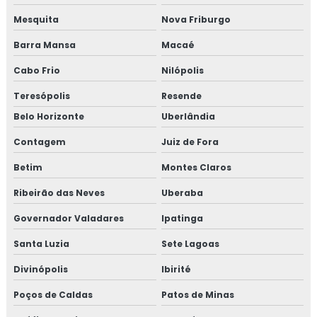
Mesquita
Nova Friburgo
Barra Mansa
Macaé
Cabo Frio
Nilópolis
Teresópolis
Resende
Belo Horizonte
Uberlândia
Contagem
Juiz de Fora
Betim
Montes Claros
Ribeirão das Neves
Uberaba
Governador Valadares
Ipatinga
Santa Luzia
Sete Lagoas
Divinópolis
Ibirité
Poços de Caldas
Patos de Minas