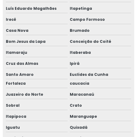
Luís Eduardo Magalhães
Itapetinga
Irecê
Campo Formoso
Casa Nova
Brumado
Bom Jesus da Lapa
Conceição do Coité
Itamaraju
Itaberaba
Cruz das Almas
Ipirá
Santo Amaro
Euclides da Cunha
Fortaleza
caucacia
Juazeiro do Norte
Maracanaú
Sobral
Crato
Itapipoca
Maranguape
Iguatu
Quixadá