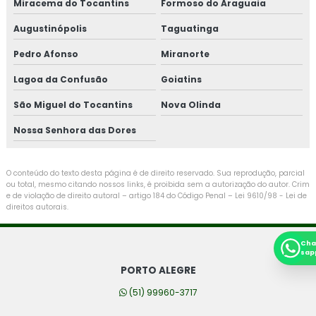
Miracema do Tocantins
Formoso do Araguaia
Augustinópolis
Taguatinga
Pedro Afonso
Miranorte
Lagoa da Confusão
Goiatins
São Miguel do Tocantins
Nova Olinda
Nossa Senhora das Dores
O conteúdo do texto desta página é de direito reservado. Sua reprodução, parcial
ou total, mesmo citando nossos links, é proibida sem a autorização do autor. Crim
e de violação de direito autoral – artigo 184 do Código Penal –
Lei 9610/98 - Lei de
direitos autorais
.
Cha
sap
PORTO ALEGRE
(51) 99960-3717