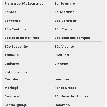
Riviera de São Lourenço
Santo André
Santos
Sertãozinho
Sorocaba
São Bernardo
São Caetano
São Carlos
São José do Rio Preto
São José dos campos
São Sebastião
São Vicente
Taubaté
Ubatuba
Valinhos
Vinhedo
Votuporanga
Curitiba
Londrina
Maringá
Ponta Grossa
Cascavel
São José dos Pinhais
Foz do Iguaçu
Colombo