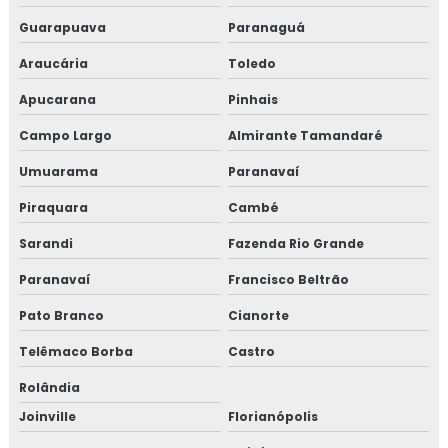
Guarapuava
Paranaguá
Araucária
Toledo
Apucarana
Pinhais
Campo Largo
Almirante Tamandaré
Umuarama
Paranavaí
Piraquara
Cambé
Sarandi
Fazenda Rio Grande
Paranavaí
Francisco Beltrão
Pato Branco
Cianorte
Telêmaco Borba
Castro
Rolândia
Joinville
Florianópolis