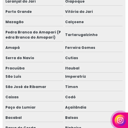
Laranjal do Jari
Oiapoque
Porto Grande
Vitória do Jari
Mazagão
Calçoene
Pedra Branca do Amapari (P
Tartarugalzinho
edra Branca do Amaparí)
Amapá
Ferreira Gomes
Serra do Navio
Cutias
Pracuúba
Itaubal
São Luís
Imperatriz
São José de Ribamar
Timon
Caixas
Codó
Paço do Lumiar
Açailândia
Bacabal
Balsas
Barra do Corda
Pinheiro