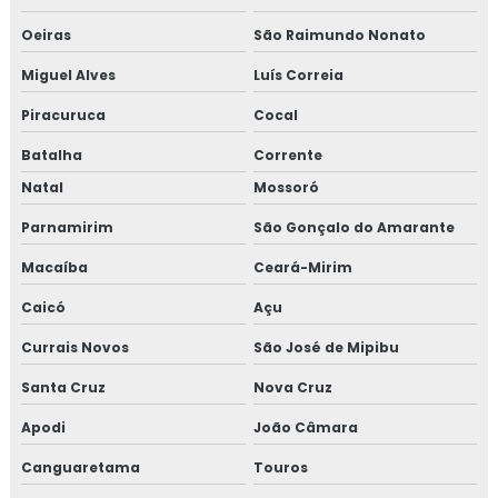
Oeiras
São Raimundo Nonato
Miguel Alves
Luís Correia
Piracuruca
Cocal
Batalha
Corrente
Natal
Mossoró
Parnamirim
São Gonçalo do Amarante
Macaíba
Ceará-Mirim
Caicó
Açu
Currais Novos
São José de Mipibu
Santa Cruz
Nova Cruz
Apodi
João Câmara
Canguaretama
Touros