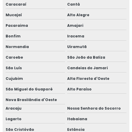
Caracaraí
Cantá
Mucajaí
Alto Alegre
Pacaraima
Amajari
Bonfim
Iracema
Normandia
Uiramutã
Caroebe
São João da Baliza
São Luís
Candeias do Jamari
Cujubim
Alta Floresta d'Oeste
São Miguel do Guaporé
Alto Paraíso
Nova Brasilândia d'Oeste
Aracaju
Nossa Senhora do Socorro
Lagarto
Itabaiana
São Cristóvão
Estância