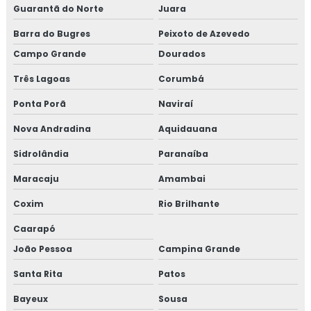
Guarantã do Norte
Juara
Barra do Bugres
Peixoto de Azevedo
Campo Grande
Dourados
Três Lagoas
Corumbá
Ponta Porã
Naviraí
Nova Andradina
Aquidauana
Sidrolândia
Paranaíba
Maracaju
Amambai
Coxim
Rio Brilhante
Caarapó
João Pessoa
Campina Grande
Santa Rita
Patos
Bayeux
Sousa