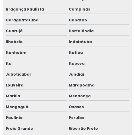
Bragança Paulista
Campinas
Caraguatatuba
Cubatão
Guarujá
Hortolândia
Ilhabela
Indaiatuba
Itanhaém
Itatiba
Itu
Itupeva
Jaboticabal
Jundiaí
Louveira
Marapoama
Marília
Mendonça
Mongaguá
Osasco
Paulínia
Peruíbe
Praia Grande
Ribeirão Preto