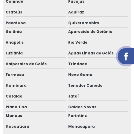
Canindé
Pacajus
Crateús
Aquiraz
Pacatuba
Quixeramobim
Goiânia
Aparecida de Goiânia
Anápolis
Rio Verde
Luziânia
Águas Lindas de Goiás
Valparaíso de Goiás
Trindade
Formosa
Novo Gama
Itumbiara
Senador Canedo
Catalão
Jataí
Planaltina
Caldas Novas
Manaus
Parintins
Itacoatiara
Manacapuru