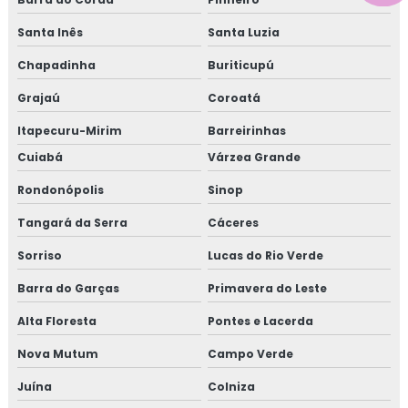
Santa Inês
Santa Luzia
Chapadinha
Buriticupú
Grajaú
Coroatá
Itapecuru-Mirim
Barreirinhas
Cuiabá
Várzea Grande
Rondonópolis
Sinop
Tangará da Serra
Cáceres
Sorriso
Lucas do Rio Verde
Barra do Garças
Primavera do Leste
Alta Floresta
Pontes e Lacerda
Nova Mutum
Campo Verde
Juína
Colniza