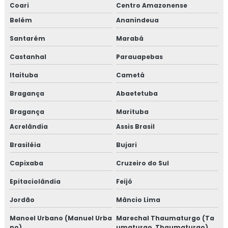
Coari
Centro Amazonense
Belém
Ananindeua
Santarém
Marabá
Castanhal
Parauapebas
Itaituba
Cametá
Bragança
Abaetetuba
Bragança
Marituba
Acrelândia
Assis Brasil
Brasiléia
Bujari
Capixaba
Cruzeiro do Sul
Epitaciolândia
Feijó
Jordão
Mâncio Lima
Manoel Urbano (Manuel Urba
Marechal Thaumaturgo (Ta
no)
umaturgo, Thaumaturgo)