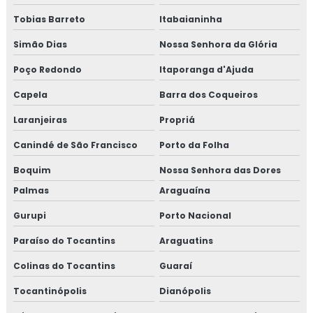
Tobias Barreto
Itabaianinha
Simão Dias
Nossa Senhora da Glória
Poço Redondo
Itaporanga d'Ajuda
Capela
Barra dos Coqueiros
Laranjeiras
Propriá
Canindé de São Francisco
Porto da Folha
Boquim
Nossa Senhora das Dores
Palmas
Araguaína
Gurupi
Porto Nacional
Paraíso do Tocantins
Araguatins
Colinas do Tocantins
Guaraí
Tocantinópolis
Dianópolis