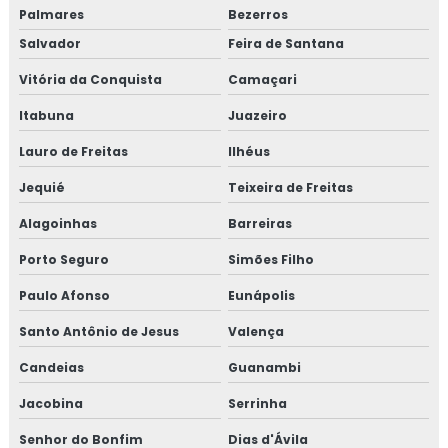
Palmares
Bezerros
Salvador
Feira de Santana
Vitória da Conquista
Camaçari
Itabuna
Juazeiro
Lauro de Freitas
Ilhéus
Jequié
Teixeira de Freitas
Alagoinhas
Barreiras
Porto Seguro
Simões Filho
Paulo Afonso
Eunápolis
Santo Antônio de Jesus
Valença
Candeias
Guanambi
Jacobina
Serrinha
Senhor do Bonfim
Dias d'Ávila