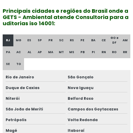
Principais cidades e regiões do Brasil onde a
GETS - Ambiental atende Consultoria para a
uditorias iso 14001:
GO e
RJ
MG
ES
SP
PR
SC
RS
PE
BA
CE
AM
DF
PA
AC
AL
AP
MA
MT
MS
PB
PI
RN
RO
RR
SE
TO
Rio de Janeiro
São Gonçalo
Duque de Caxias
Nova Iguaçu
Niterói
Belford Roxo
São João de Meriti
Campos dos Goytacazes
Petrópolis
Volta Redonda
Magé
Itaboraí