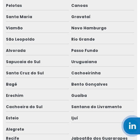
Pelotas
Canoas
Santa Maria
Gravataí
Viamão
Novo Hamburgo
São Leopoldo
Rio Grande
Alvorada
Passo Fundo
Sapucaia do Sul
Uruguaiana
Santa Cruz do Sul
Cachoeirinha
Bagé
Bento Gonçalves
Erechim
Guaíba
Cachoeira do Sul
Santana do Livramento
Esteio
Ijuí
Alegrete
Recife
Jaboatão dos Guararapes