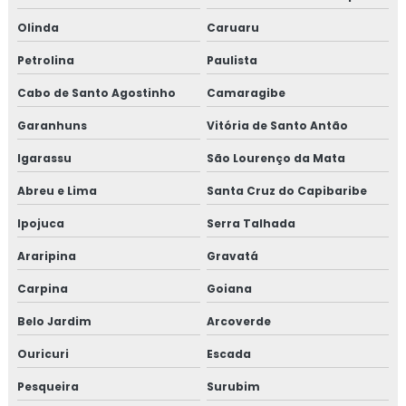
Olinda
Caruaru
Petrolina
Paulista
Cabo de Santo Agostinho
Camaragibe
Garanhuns
Vitória de Santo Antão
Igarassu
São Lourenço da Mata
Abreu e Lima
Santa Cruz do Capibaribe
Ipojuca
Serra Talhada
Araripina
Gravatá
Carpina
Goiana
Belo Jardim
Arcoverde
Ouricuri
Escada
Pesqueira
Surubim