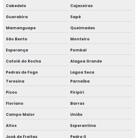
Cabedelo
Cajazeiras
Guarabira
Sapé
Mamanguape
Queimadas
São Bento
Monteiro
Esperança
Pombal
Catolé do Rocha
Alagoa Grande
Pedras de Fogo
Lagoa Seca
Teresina
Parnaíba
Picos
Piripiri
Floriano
Barras
Campo Maior
União
Altos
Esperantina
José de Freitas
Pedro II