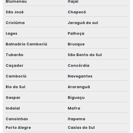
Blumenau
Itajaí
São José
Chapecó
Criciúma
Jaraguá do sul
Lages
Palhoça
Balneário Camboriú
Brusque
Tubarão
São Bento do Sul
Caçador
Concórdia
Camboriú
Navegantes
Rio do Sul
Araranguá
Gaspar
Biguaçu
Indaial
Mafra
Canoinhas
Itapema
Porto Alegre
Caxias do Sul