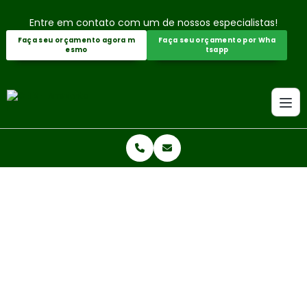
Entre em contato com um de nossos especialistas!
Faça seu orçamento agora m
Faça seu orçamento por Wha
esmo
tsapp
Home
Informações
Consultoria para auditorias iso 14001
CONSULTORIA PARA AUDITORIAS
ISO 14001