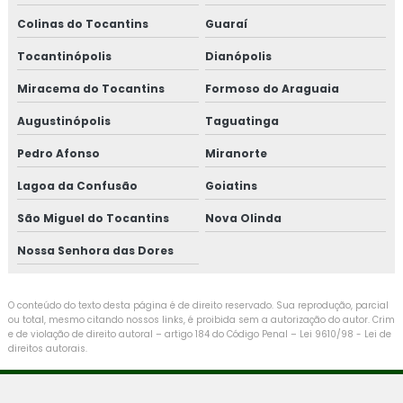
Colinas do Tocantins
Guaraí
Tocantinópolis
Dianópolis
Miracema do Tocantins
Formoso do Araguaia
Augustinópolis
Taguatinga
Pedro Afonso
Miranorte
Lagoa da Confusão
Goiatins
São Miguel do Tocantins
Nova Olinda
Nossa Senhora das Dores
O conteúdo do texto desta página é de direito reservado. Sua reprodução, parcial
ou total, mesmo citando nossos links, é proibida sem a autorização do autor. Crim
e de violação de direito autoral – artigo 184 do Código Penal –
Lei 9610/98 - Lei de
direitos autorais
.