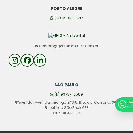
PORTO ALEGRE
(51) 99960-3717
contato@getsambiental.com.br
SÃO PAULO
(11) 99737-3589
Avenida
Avenida Ipiranga, nº318, Bloco B, Conjunto 302
Cha
sap
República São Paulo/SP
CEP: 01046-010