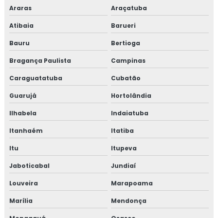
Araras
Araçatuba
Atibaia
Barueri
Bauru
Bertioga
Bragança Paulista
Campinas
Caraguatatuba
Cubatão
Guarujá
Hortolândia
Ilhabela
Indaiatuba
Itanhaém
Itatiba
Itu
Itupeva
Jaboticabal
Jundiaí
Louveira
Marapoama
Marília
Mendonça