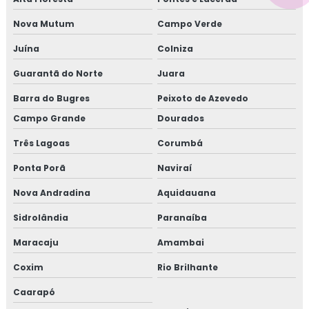
Nova Mutum
Campo Verde
Juína
Colniza
Guarantã do Norte
Juara
Barra do Bugres
Peixoto de Azevedo
Campo Grande
Dourados
Três Lagoas
Corumbá
Ponta Porã
Naviraí
Nova Andradina
Aquidauana
Sidrolândia
Paranaíba
Maracaju
Amambai
Coxim
Rio Brilhante
Caarapó