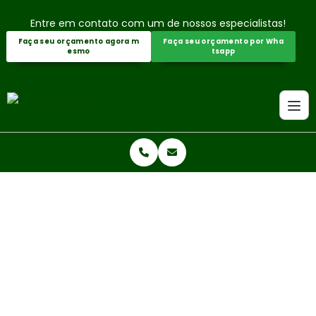
Entre em contato com um de nossos especialistas!
Faça seu orçamento agora m
Faça seu orçamento por Wha
esmo
tsapp
Home
Informações
Empresa especializada em corte de árvores
EMPRESA ESPECIALIZADA EM COR
TE DE ÁRVORES