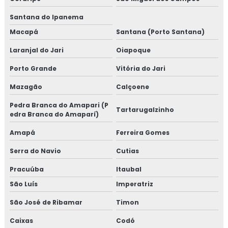
Santana do Ipanema
Macapá
Santana (Porto Santana)
Laranjal do Jari
Oiapoque
Porto Grande
Vitória do Jari
Mazagão
Calçoene
Pedra Branca do Amapari (P
Tartarugalzinho
edra Branca do Amaparí)
Amapá
Ferreira Gomes
Serra do Navio
Cutias
Pracuúba
Itaubal
São Luís
Imperatriz
São José de Ribamar
Timon
Caixas
Codó