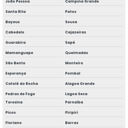
João Pessoa
Campina Grande
Santa Rita
Patos
Bayeux
Sousa
Cabedelo
Cajazeiras
Guarabira
Sapé
Mamanguape
Queimadas
São Bento
Monteiro
Esperança
Pombal
Catolé do Rocha
Alagoa Grande
Pedras de Fogo
Lagoa Seca
Teresina
Parnaíba
Picos
Piripiri
Floriano
Barras