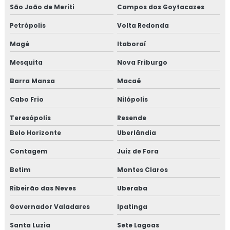
São João de Meriti
Campos dos Goytacazes
Petrópolis
Volta Redonda
Magé
Itaboraí
Mesquita
Nova Friburgo
Barra Mansa
Macaé
Cabo Frio
Nilópolis
Teresópolis
Resende
Belo Horizonte
Uberlândia
Contagem
Juiz de Fora
Betim
Montes Claros
Ribeirão das Neves
Uberaba
Governador Valadares
Ipatinga
Santa Luzia
Sete Lagoas