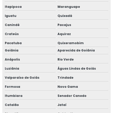
Itapipoca
Maranguape
Iguatu
Quixadá
Canindé
Pacajus
Crateús
Aquiraz
Pacatuba
Quixeramobim
Goiânia
Aparecida de Goiânia
Anápolis
Rio Verde
Luziânia
Águas Lindas de Goiás
Valparaíso de Goiás
Trindade
Formosa
Novo Gama
Itumbiara
Senador Canedo
Catalão
Jataí