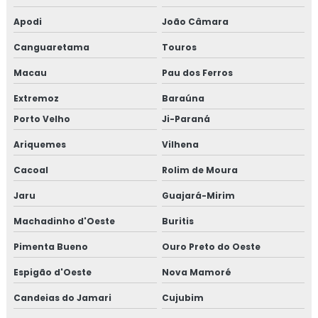
Apodi
João Câmara
Canguaretama
Touros
Macau
Pau dos Ferros
Extremoz
Baraúna
Porto Velho
Ji-Paraná
Ariquemes
Vilhena
Cacoal
Rolim de Moura
Jaru
Guajará-Mirim
Machadinho d'Oeste
Buritis
Pimenta Bueno
Ouro Preto do Oeste
Espigão d'Oeste
Nova Mamoré
Candeias do Jamari
Cujubim