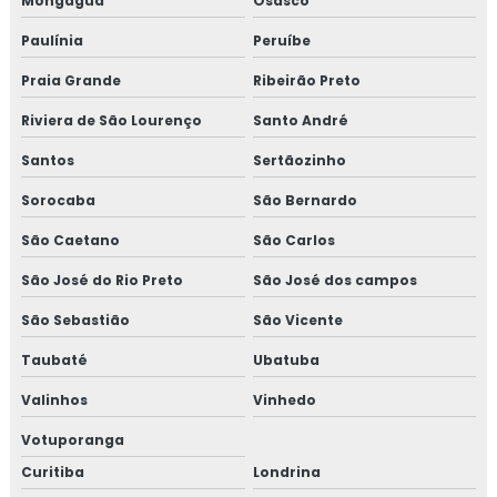
Mongaguá
Osasco
Paulínia
Peruíbe
Praia Grande
Ribeirão Preto
Riviera de São Lourenço
Santo André
Santos
Sertãozinho
Sorocaba
São Bernardo
São Caetano
São Carlos
São José do Rio Preto
São José dos campos
São Sebastião
São Vicente
Taubaté
Ubatuba
Valinhos
Vinhedo
Votuporanga
Curitiba
Londrina