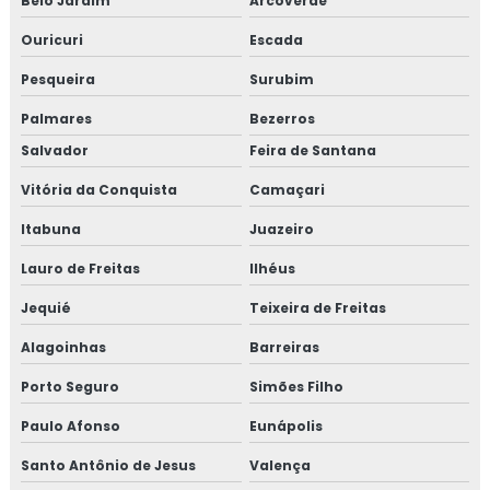
Belo Jardim
Arcoverde
Ouricuri
Escada
Pesqueira
Surubim
Palmares
Bezerros
Salvador
Feira de Santana
Vitória da Conquista
Camaçari
Itabuna
Juazeiro
Lauro de Freitas
Ilhéus
Jequié
Teixeira de Freitas
Alagoinhas
Barreiras
Porto Seguro
Simões Filho
Paulo Afonso
Eunápolis
Santo Antônio de Jesus
Valença