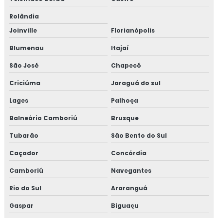
Rolândia
Joinville
Florianópolis
Blumenau
Itajaí
São José
Chapecó
Criciúma
Jaraguá do sul
Lages
Palhoça
Balneário Camboriú
Brusque
Tubarão
São Bento do Sul
Caçador
Concórdia
Camboriú
Navegantes
Rio do Sul
Araranguá
Gaspar
Biguaçu