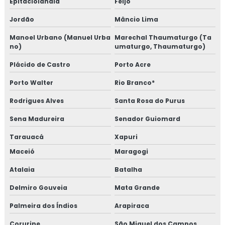
Epitaciolândia
Feijó
Jordão
Mâncio Lima
Manoel Urbano (Manuel Urba
Marechal Thaumaturgo (Ta
no)
umaturgo, Thaumaturgo)
Plácido de Castro
Porto Acre
Porto Walter
Rio Branco*
Rodrigues Alves
Santa Rosa do Purus
Sena Madureira
Senador Guiomard
Tarauacá
Xapuri
Maceió
Maragogi
Atalaia
Batalha
Delmiro Gouveia
Mata Grande
Palmeira dos Índios
Arapiraca
Coruripe
São Miguel dos Campos