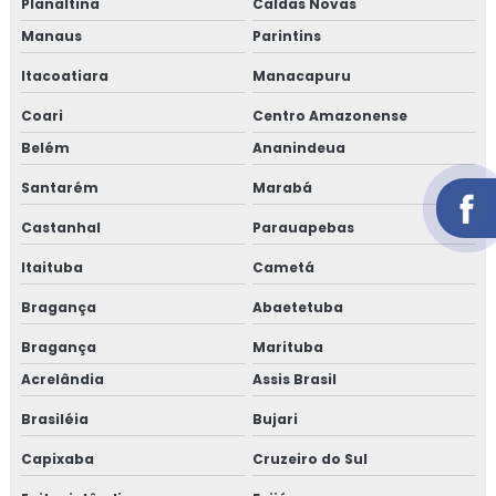
Planaltina
Caldas Novas
Manaus
Parintins
Itacoatiara
Manacapuru
Coari
Centro Amazonense
Belém
Ananindeua
Santarém
Marabá
Castanhal
Parauapebas
Itaituba
Cametá
Bragança
Abaetetuba
Bragança
Marituba
Acrelândia
Assis Brasil
Brasiléia
Bujari
Capixaba
Cruzeiro do Sul