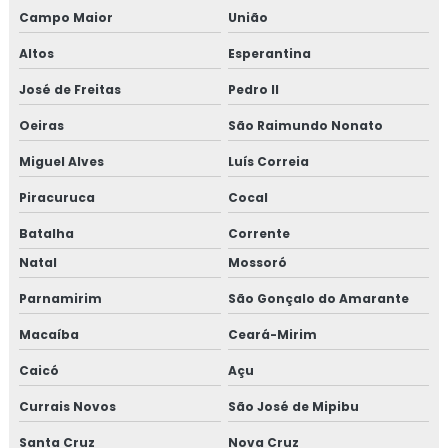
Campo Maior
União
Altos
Esperantina
José de Freitas
Pedro II
Oeiras
São Raimundo Nonato
Miguel Alves
Luís Correia
Piracuruca
Cocal
Batalha
Corrente
Natal
Mossoró
Parnamirim
São Gonçalo do Amarante
Macaíba
Ceará-Mirim
Caicó
Açu
Currais Novos
São José de Mipibu
Santa Cruz
Nova Cruz