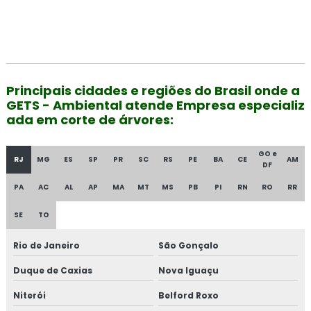
Principais cidades e regiões do Brasil onde a
GETS - Ambiental atende Empresa especializ
ada em corte de árvores:
GO e
RJ
MG
ES
SP
PR
SC
RS
PE
BA
CE
AM
DF
PA
AC
AL
AP
MA
MT
MS
PB
PI
RN
RO
RR
SE
TO
Rio de Janeiro
São Gonçalo
Duque de Caxias
Nova Iguaçu
Niterói
Belford Roxo