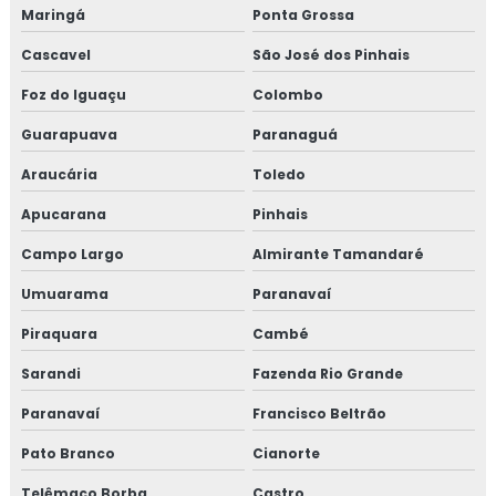
Maringá
Ponta Grossa
Cascavel
São José dos Pinhais
Foz do Iguaçu
Colombo
Guarapuava
Paranaguá
Araucária
Toledo
Apucarana
Pinhais
Campo Largo
Almirante Tamandaré
Umuarama
Paranavaí
Piraquara
Cambé
Sarandi
Fazenda Rio Grande
Paranavaí
Francisco Beltrão
Pato Branco
Cianorte
Telêmaco Borba
Castro