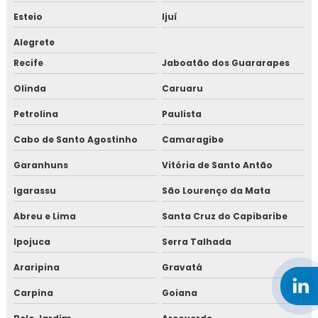
Esteio
Ijuí
Alegrete
Recife
Jaboatão dos Guararapes
Olinda
Caruaru
Petrolina
Paulista
Cabo de Santo Agostinho
Camaragibe
Garanhuns
Vitória de Santo Antão
Igarassu
São Lourenço da Mata
Abreu e Lima
Santa Cruz do Capibaribe
Ipojuca
Serra Talhada
Araripina
Gravatá
Carpina
Goiana