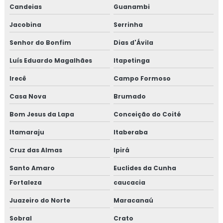
Candeias
Guanambi
Jacobina
Serrinha
Senhor do Bonfim
Dias d'Ávila
Luís Eduardo Magalhães
Itapetinga
Irecê
Campo Formoso
Casa Nova
Brumado
Bom Jesus da Lapa
Conceição do Coité
Itamaraju
Itaberaba
Cruz das Almas
Ipirá
Santo Amaro
Euclides da Cunha
Fortaleza
caucacia
Juazeiro do Norte
Maracanaú
Sobral
Crato