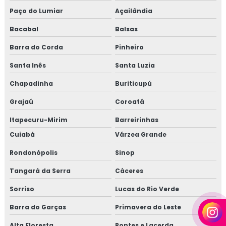
Paço do Lumiar
Açailândia
Bacabal
Balsas
Barra do Corda
Pinheiro
Santa Inês
Santa Luzia
Chapadinha
Buriticupú
Grajaú
Coroatá
Itapecuru-Mirim
Barreirinhas
Cuiabá
Várzea Grande
Rondonópolis
Sinop
Tangará da Serra
Cáceres
Sorriso
Lucas do Rio Verde
Barra do Garças
Primavera do Leste
Alta Floresta
Pontes e Lacerda