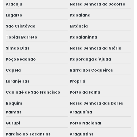
Aracaju
Nossa Senhora do Socorro
Lagarto
Itabaiana
São Cristóvão
Estância
Tobias Barreto
Itabaianinha
Simão Dias
Nossa Senhora da Glória
Poço Redondo
Itaporanga d'Ajuda
Capela
Barra dos Coqueiros
Laranjeiras
Propriá
Canindé de São Francisco
Porto da Folha
Boquim
Nossa Senhora das Dores
Palmas
Araguaína
Gurupi
Porto Nacional
Paraíso do Tocantins
Araguatins