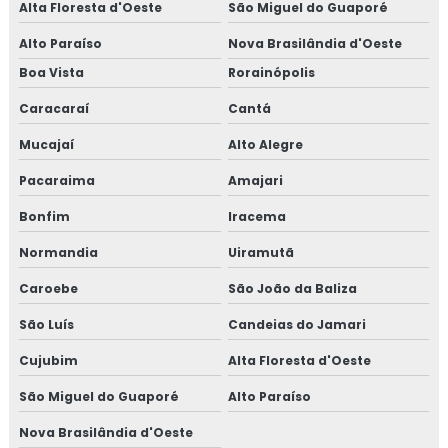
Alta Floresta d'Oeste
São Miguel do Guaporé
Alto Paraíso
Nova Brasilândia d'Oeste
Boa Vista
Rorainópolis
Caracaraí
Cantá
Mucajaí
Alto Alegre
Pacaraima
Amajari
Bonfim
Iracema
Normandia
Uiramutã
Caroebe
São João da Baliza
São Luís
Candeias do Jamari
Cujubim
Alta Floresta d'Oeste
São Miguel do Guaporé
Alto Paraíso
Nova Brasilândia d'Oeste