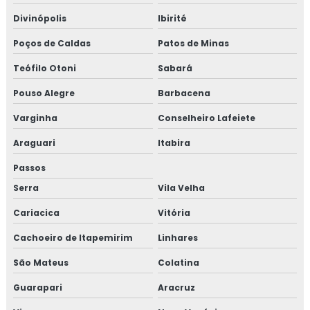
Divinópolis
Ibirité
Poços de Caldas
Patos de Minas
Teófilo Otoni
Sabará
Pouso Alegre
Barbacena
Varginha
Conselheiro Lafeiete
Araguari
Itabira
Passos
Serra
Vila Velha
Cariacica
Vitória
Cachoeiro de Itapemirim
Linhares
São Mateus
Colatina
Guarapari
Aracruz