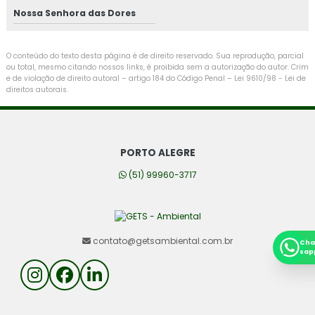
Nossa Senhora das Dores
O conteúdo do texto desta página é de direito reservado. Sua reprodução, parcial
ou total, mesmo citando nossos links, é proibida sem a autorização do autor. Crim
e de violação de direito autoral – artigo 184 do Código Penal –
Lei 9610/98 - Lei de
direitos autorais
.
PORTO ALEGRE
(51) 99960-3717
contato@getsambiental.com.br
Cha
sap