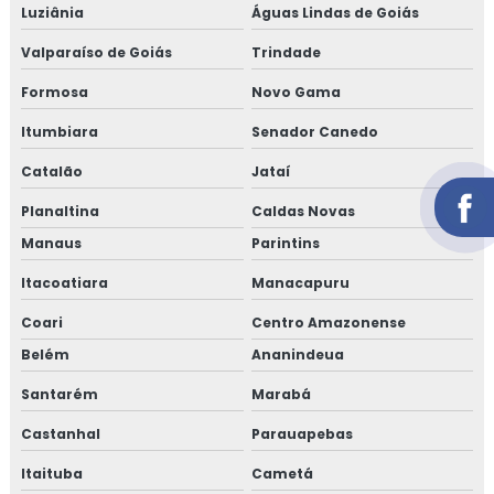
Luziânia
Águas Lindas de Goiás
Valparaíso de Goiás
Trindade
Formosa
Novo Gama
Itumbiara
Senador Canedo
Catalão
Jataí
Planaltina
Caldas Novas
Manaus
Parintins
Itacoatiara
Manacapuru
Coari
Centro Amazonense
Belém
Ananindeua
Santarém
Marabá
Castanhal
Parauapebas
Itaituba
Cametá