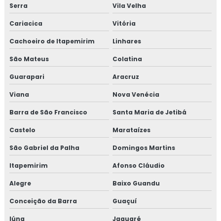
Serra
Vila Velha
Cariacica
Vitória
Cachoeiro de Itapemirim
Linhares
São Mateus
Colatina
Guarapari
Aracruz
Viana
Nova Venécia
Barra de São Francisco
Santa Maria de Jetibá
Castelo
Marataízes
São Gabriel da Palha
Domingos Martins
Itapemirim
Afonso Cláudio
Alegre
Baixo Guandu
Conceição da Barra
Guaçuí
Iúna
Jaguaré