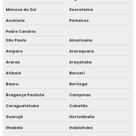
Mimoso do Sul
Sooretama
Anchieta
Pinheiros
Pedro Canário
São Paulo
Americana
Amparo
Araraquara
Araras
Araçatuba
Atibaia
Barueri
Bauru
Bertioga
Bragança Paulista
Campinas
Caraguatatuba
Cubatão
Guarujá
Hortolândia
Ilhabela
Indaiatuba