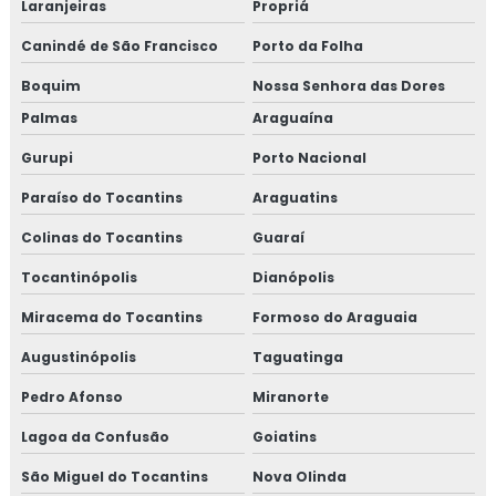
Laranjeiras
Propriá
Canindé de São Francisco
Porto da Folha
Boquim
Nossa Senhora das Dores
Palmas
Araguaína
Gurupi
Porto Nacional
Paraíso do Tocantins
Araguatins
Colinas do Tocantins
Guaraí
Tocantinópolis
Dianópolis
Miracema do Tocantins
Formoso do Araguaia
Augustinópolis
Taguatinga
Pedro Afonso
Miranorte
Lagoa da Confusão
Goiatins
São Miguel do Tocantins
Nova Olinda