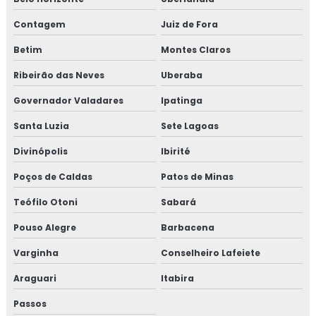
Contagem
Juiz de Fora
Betim
Montes Claros
Ribeirão das Neves
Uberaba
Governador Valadares
Ipatinga
Santa Luzia
Sete Lagoas
Divinópolis
Ibirité
Poços de Caldas
Patos de Minas
Teófilo Otoni
Sabará
Pouso Alegre
Barbacena
Varginha
Conselheiro Lafeiete
Araguari
Itabira
Passos