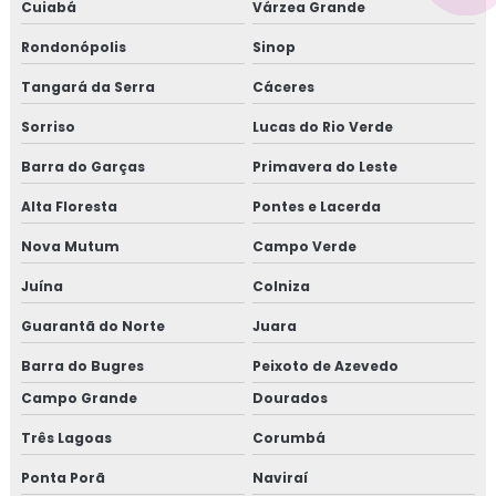
Cuiabá
Várzea Grande
Rondonópolis
Sinop
Tangará da Serra
Cáceres
Sorriso
Lucas do Rio Verde
Barra do Garças
Primavera do Leste
Alta Floresta
Pontes e Lacerda
Nova Mutum
Campo Verde
Juína
Colniza
Guarantã do Norte
Juara
Barra do Bugres
Peixoto de Azevedo
Campo Grande
Dourados
Três Lagoas
Corumbá
Ponta Porã
Naviraí