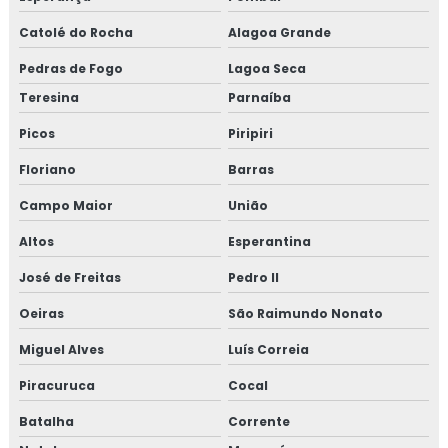
Catolé do Rocha
Alagoa Grande
Pedras de Fogo
Lagoa Seca
Teresina
Parnaíba
Picos
Piripiri
Floriano
Barras
Campo Maior
União
Altos
Esperantina
José de Freitas
Pedro II
Oeiras
São Raimundo Nonato
Miguel Alves
Luís Correia
Piracuruca
Cocal
Batalha
Corrente