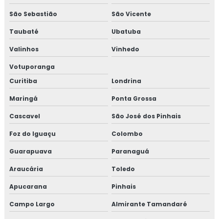
São Sebastião
São Vicente
Taubaté
Ubatuba
Valinhos
Vinhedo
Votuporanga
Curitiba
Londrina
Maringá
Ponta Grossa
Cascavel
São José dos Pinhais
Foz do Iguaçu
Colombo
Guarapuava
Paranaguá
Araucária
Toledo
Apucarana
Pinhais
Campo Largo
Almirante Tamandaré