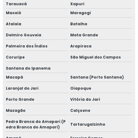
Tarauacá
Xapuri
Maceió
Maragogi
Atalaia
Batalha
Delmiro Gouveia
Mata Grande
Palmeira dos Índios
Arapiraca
Coruripe
São Miguel dos Campos
Santana do Ipanema
Macapá
Santana (Porto Santana)
Laranjal do Jari
Oiapoque
Porto Grande
Vitória do Jari
Mazagão
Calçoene
Pedra Branca do Amapari (P
Tartarugalzinho
edra Branca do Amaparí)