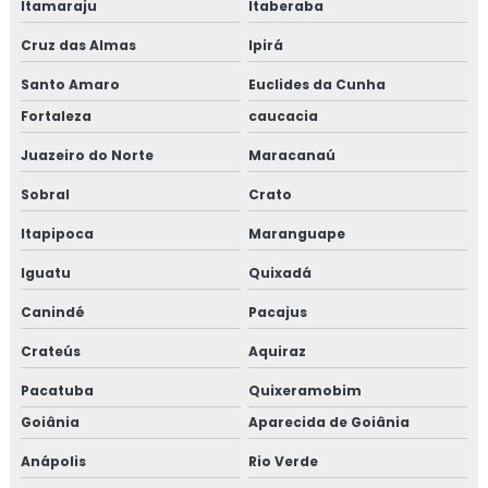
Itamaraju
Itaberaba
Cruz das Almas
Ipirá
Santo Amaro
Euclides da Cunha
Fortaleza
caucacia
Juazeiro do Norte
Maracanaú
Sobral
Crato
Itapipoca
Maranguape
Iguatu
Quixadá
Canindé
Pacajus
Crateús
Aquiraz
Pacatuba
Quixeramobim
Goiânia
Aparecida de Goiânia
Anápolis
Rio Verde