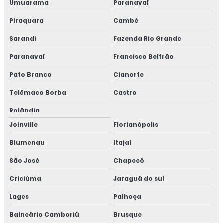
Umuarama
Paranavaí
Piraquara
Cambé
Sarandi
Fazenda Rio Grande
Paranavaí
Francisco Beltrão
Pato Branco
Cianorte
Telêmaco Borba
Castro
Rolândia
Joinville
Florianópolis
Blumenau
Itajaí
São José
Chapecó
Criciúma
Jaraguá do sul
Lages
Palhoça
Balneário Camboriú
Brusque