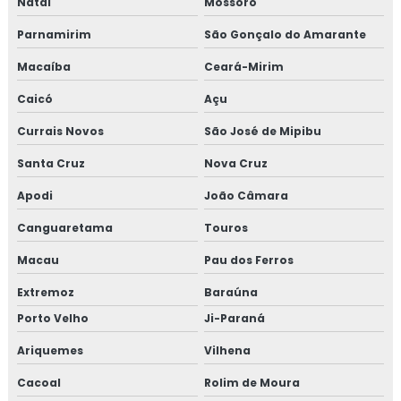
Natal
Mossoró
Parnamirim
São Gonçalo do Amarante
Macaíba
Ceará-Mirim
Caicó
Açu
Currais Novos
São José de Mipibu
Santa Cruz
Nova Cruz
Apodi
João Câmara
Canguaretama
Touros
Macau
Pau dos Ferros
Extremoz
Baraúna
Porto Velho
Ji-Paraná
Ariquemes
Vilhena
Cacoal
Rolim de Moura