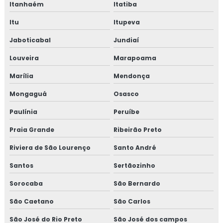
Itanhaém
Itatiba
Itu
Itupeva
Jaboticabal
Jundiaí
Louveira
Marapoama
Marília
Mendonça
Mongaguá
Osasco
Paulínia
Peruíbe
Praia Grande
Ribeirão Preto
Riviera de São Lourenço
Santo André
Santos
Sertãozinho
Sorocaba
São Bernardo
São Caetano
São Carlos
São José do Rio Preto
São José dos campos