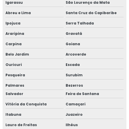
Igarassu
São Lourenço da Mata
Abreu e Lima
Santa Cruz do Capibaribe
Ipojuca
Serra Talhada
Araripina
Gravatá
Carpina
Goiana
Belo Jardim
Arcoverde
Ouricuri
Escada
Pesqueira
Surubim
Palmares
Bezerros
Salvador
Feira de Santana
Vitória da Conquista
Camaçari
Itabuna
Juazeiro
Lauro de Freitas
Ilhéus