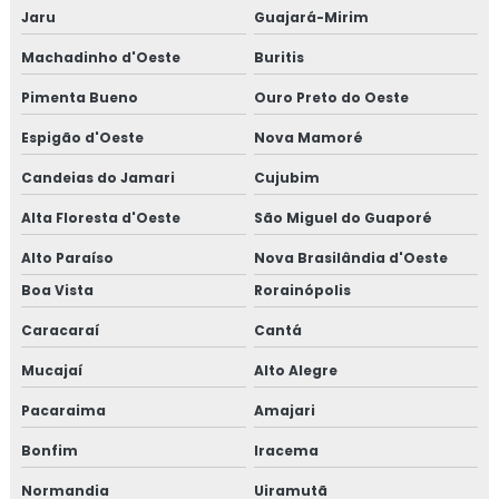
Jaru
Guajará-Mirim
Machadinho d'Oeste
Buritis
Pimenta Bueno
Ouro Preto do Oeste
Espigão d'Oeste
Nova Mamoré
Candeias do Jamari
Cujubim
Alta Floresta d'Oeste
São Miguel do Guaporé
Alto Paraíso
Nova Brasilândia d'Oeste
Boa Vista
Rorainópolis
Caracaraí
Cantá
Mucajaí
Alto Alegre
Pacaraima
Amajari
Bonfim
Iracema
Normandia
Uiramutã