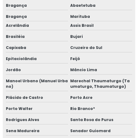
Bragança
Abaetetuba
Bragança
Marituba
Acrelândia
Assis Brasil
Brasiléia
Bujari
Capixaba
Cruzeiro do Sul
Epitaciolândia
Feijó
Jordão
Mâncio Lima
Manoel Urbano (Manuel Urba
Marechal Thaumaturgo (Ta
no)
umaturgo, Thaumaturgo)
Plácido de Castro
Porto Acre
Porto Walter
Rio Branco*
Rodrigues Alves
Santa Rosa do Purus
Sena Madureira
Senador Guiomard