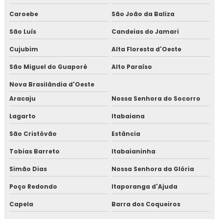
Caroebe
São João da Baliza
São Luís
Candeias do Jamari
Cujubim
Alta Floresta d'Oeste
São Miguel do Guaporé
Alto Paraíso
Nova Brasilândia d'Oeste
Aracaju
Nossa Senhora do Socorro
Lagarto
Itabaiana
São Cristóvão
Estância
Tobias Barreto
Itabaianinha
Simão Dias
Nossa Senhora da Glória
Poço Redondo
Itaporanga d'Ajuda
Capela
Barra dos Coqueiros