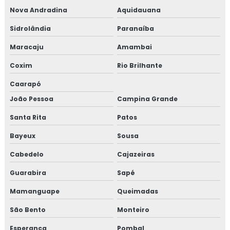
Nova Andradina
Aquidauana
Sidrolândia
Paranaíba
Maracaju
Amambai
Coxim
Rio Brilhante
Caarapó
João Pessoa
Campina Grande
Santa Rita
Patos
Bayeux
Sousa
Cabedelo
Cajazeiras
Guarabira
Sapé
Mamanguape
Queimadas
São Bento
Monteiro
Esperança
Pombal