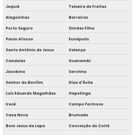
Jequié
Teixeira de Freitas
Alagoinhas
Barreiras
Porto Seguro
Simões Filho
Paulo Afonso
Eunápolis
Santo Antônio de Jesus
Valença
Candeias
Guanambi
Jacobina
Serrinha
Senhor do Bonfim
Dias d'Ávila
Luís Eduardo Magalhães
Itapetinga
Irecê
Campo Formoso
Casa Nova
Brumado
Bom Jesus da Lapa
Conceição do Coité