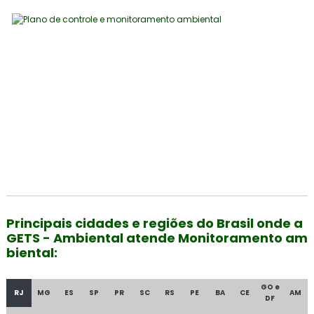
Principais cidades e regiões do Brasil onde a
GETS - Ambiental atende Monitoramento am
biental:
GO e
RJ
MG
ES
SP
PR
SC
RS
PE
BA
CE
AM
DF