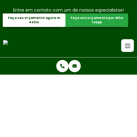
Entre em contato com um de nossos especialistas!
Faça seu orçamento agora m
Faça seu orçamento por Wha
esmo
tsapp
Home
Informações
Monitoramento ambiental
MONITORAMENTO AMBIENTAL