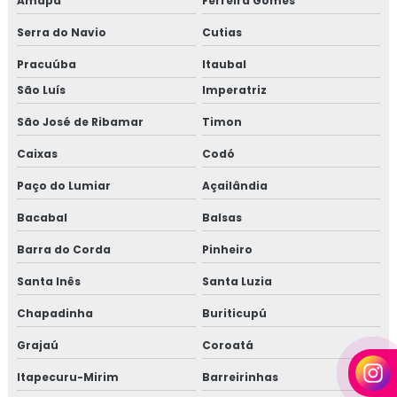
Amapá
Ferreira Gomes
Serra do Navio
Cutias
Pracuúba
Itaubal
São Luís
Imperatriz
São José de Ribamar
Timon
Caixas
Codó
Paço do Lumiar
Açailândia
Bacabal
Balsas
Barra do Corda
Pinheiro
Santa Inês
Santa Luzia
Chapadinha
Buriticupú
Grajaú
Coroatá
Itapecuru-Mirim
Barreirinhas