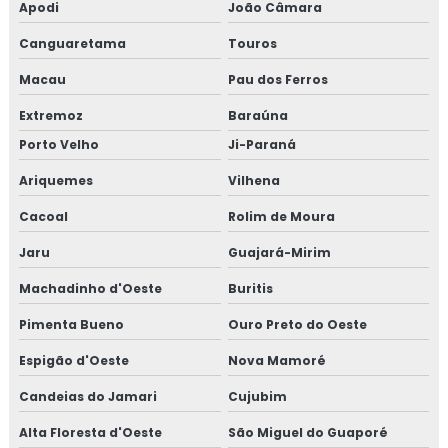
Apodi
João Câmara
Canguaretama
Touros
Macau
Pau dos Ferros
Extremoz
Baraúna
Porto Velho
Ji-Paraná
Ariquemes
Vilhena
Cacoal
Rolim de Moura
Jaru
Guajará-Mirim
Machadinho d'Oeste
Buritis
Pimenta Bueno
Ouro Preto do Oeste
Espigão d'Oeste
Nova Mamoré
Candeias do Jamari
Cujubim
Alta Floresta d'Oeste
São Miguel do Guaporé