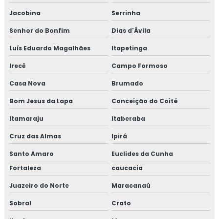
Jacobina
Serrinha
Senhor do Bonfim
Dias d'Ávila
Luís Eduardo Magalhães
Itapetinga
Irecê
Campo Formoso
Casa Nova
Brumado
Bom Jesus da Lapa
Conceição do Coité
Itamaraju
Itaberaba
Cruz das Almas
Ipirá
Santo Amaro
Euclides da Cunha
Fortaleza
caucacia
Juazeiro do Norte
Maracanaú
Sobral
Crato