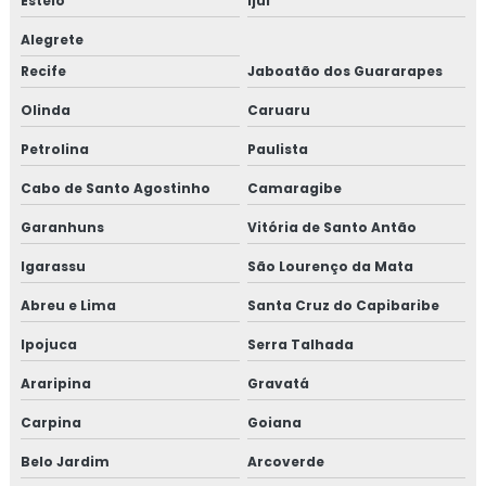
Esteio
Ijuí
Alegrete
Recife
Jaboatão dos Guararapes
Olinda
Caruaru
Petrolina
Paulista
Cabo de Santo Agostinho
Camaragibe
Garanhuns
Vitória de Santo Antão
Igarassu
São Lourenço da Mata
Abreu e Lima
Santa Cruz do Capibaribe
Ipojuca
Serra Talhada
Araripina
Gravatá
Carpina
Goiana
Belo Jardim
Arcoverde