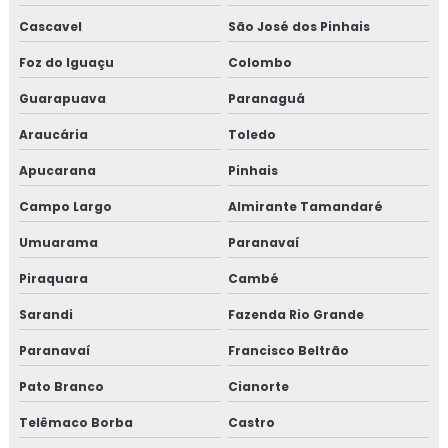
Cascavel
São José dos Pinhais
Foz do Iguaçu
Colombo
Guarapuava
Paranaguá
Araucária
Toledo
Apucarana
Pinhais
Campo Largo
Almirante Tamandaré
Umuarama
Paranavaí
Piraquara
Cambé
Sarandi
Fazenda Rio Grande
Paranavaí
Francisco Beltrão
Pato Branco
Cianorte
Telêmaco Borba
Castro