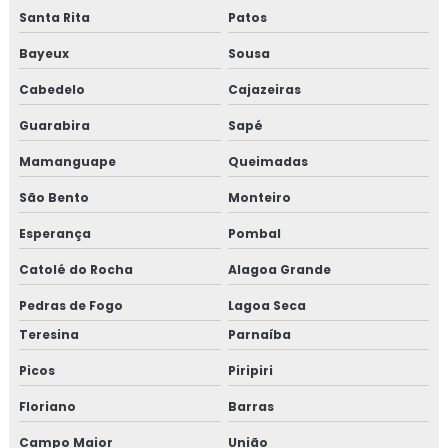
Santa Rita
Patos
Bayeux
Sousa
Cabedelo
Cajazeiras
Guarabira
Sapé
Mamanguape
Queimadas
São Bento
Monteiro
Esperança
Pombal
Catolé do Rocha
Alagoa Grande
Pedras de Fogo
Lagoa Seca
Teresina
Parnaíba
Picos
Piripiri
Floriano
Barras
Campo Maior
União