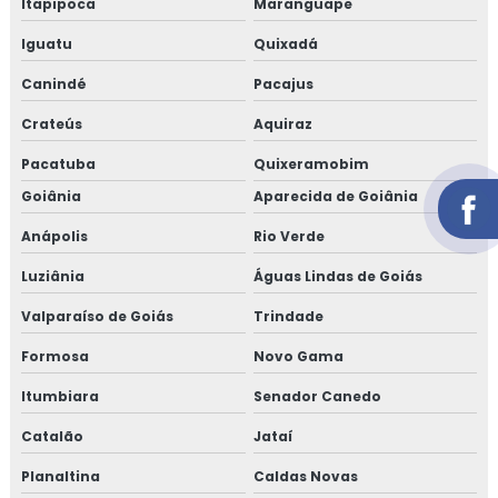
Itapipoca
Maranguape
Iguatu
Quixadá
Canindé
Pacajus
Crateús
Aquiraz
Pacatuba
Quixeramobim
Goiânia
Aparecida de Goiânia
Anápolis
Rio Verde
Luziânia
Águas Lindas de Goiás
Valparaíso de Goiás
Trindade
Formosa
Novo Gama
Itumbiara
Senador Canedo
Catalão
Jataí
Planaltina
Caldas Novas