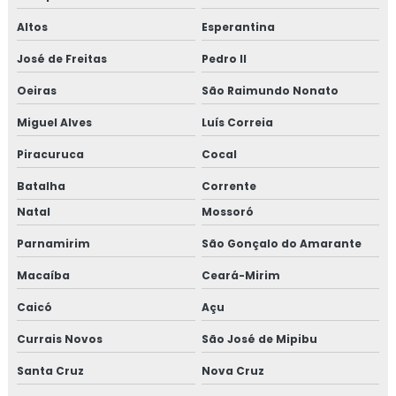
Altos
Esperantina
José de Freitas
Pedro II
Oeiras
São Raimundo Nonato
Miguel Alves
Luís Correia
Piracuruca
Cocal
Batalha
Corrente
Natal
Mossoró
Parnamirim
São Gonçalo do Amarante
Macaíba
Ceará-Mirim
Caicó
Açu
Currais Novos
São José de Mipibu
Santa Cruz
Nova Cruz