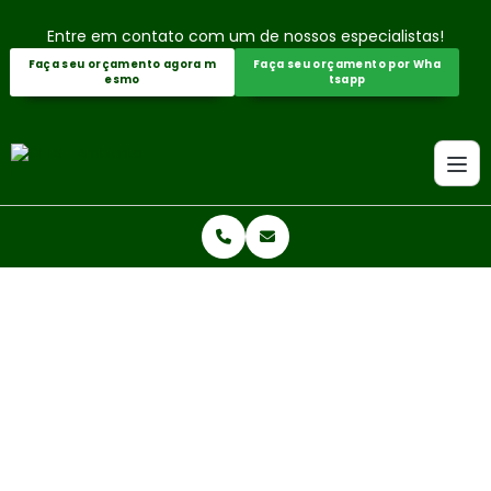
Entre em contato com um de nossos especialistas!
Faça seu orçamento agora m
Faça seu orçamento por Wha
esmo
tsapp
Home
Informações
Especialista em monitoramento ambiental
ESPECIALISTA EM MONITORAMEN
TO AMBIENTAL