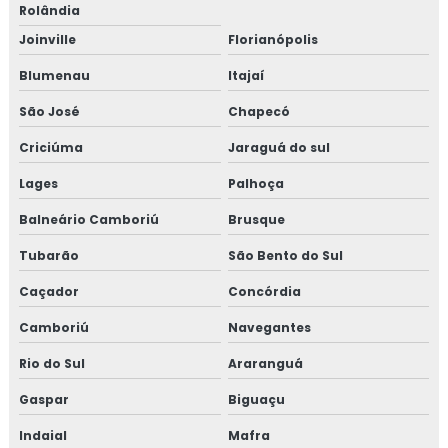
Rolândia
Joinville
Florianópolis
Blumenau
Itajaí
São José
Chapecó
Criciúma
Jaraguá do sul
Lages
Palhoça
Balneário Camboriú
Brusque
Tubarão
São Bento do Sul
Caçador
Concórdia
Camboriú
Navegantes
Rio do Sul
Araranguá
Gaspar
Biguaçu
Indaial
Mafra