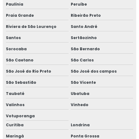
Paulínia
Peruíbe
Praia Grande
Ribeirão Preto
Riviera de São Lourenço
Santo André
Santos
Sertãozinho
Sorocaba
São Bernardo
São Caetano
São Carlos
São José do Rio Preto
São José dos campos
São Sebastião
São Vicente
Taubaté
Ubatuba
Valinhos
Vinhedo
Votuporanga
Curitiba
Londrina
Maringá
Ponta Grossa