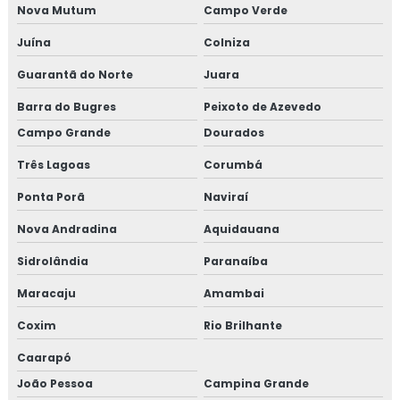
Nova Mutum
Campo Verde
Juína
Colniza
Guarantã do Norte
Juara
Barra do Bugres
Peixoto de Azevedo
Campo Grande
Dourados
Três Lagoas
Corumbá
Ponta Porã
Naviraí
Nova Andradina
Aquidauana
Sidrolândia
Paranaíba
Maracaju
Amambai
Coxim
Rio Brilhante
Caarapó
João Pessoa
Campina Grande