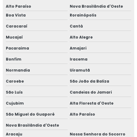
Alto Paraíso
Nova Brasilândia d'Oeste
Boa Vista
Rorainópolis
Caracaraí
Cantá
Mucajaí
Alto Alegre
Pacaraima
Amajari
Bonfim
Iracema
Normandia
Uiramutã
Caroebe
São João da Baliza
São Luís
Candeias do Jamari
Cujubim
Alta Floresta d'Oeste
São Miguel do Guaporé
Alto Paraíso
Nova Brasilândia d'Oeste
Aracaju
Nossa Senhora do Socorro