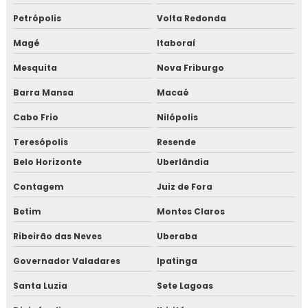
Petrópolis
Volta Redonda
Magé
Itaboraí
Mesquita
Nova Friburgo
Barra Mansa
Macaé
Cabo Frio
Nilópolis
Teresópolis
Resende
Belo Horizonte
Uberlândia
Contagem
Juiz de Fora
Betim
Montes Claros
Ribeirão das Neves
Uberaba
Governador Valadares
Ipatinga
Santa Luzia
Sete Lagoas