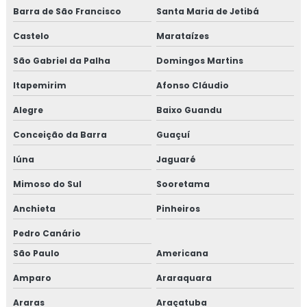
Barra de São Francisco
Santa Maria de Jetibá
Castelo
Marataízes
São Gabriel da Palha
Domingos Martins
Itapemirim
Afonso Cláudio
Alegre
Baixo Guandu
Conceição da Barra
Guaçuí
Iúna
Jaguaré
Mimoso do Sul
Sooretama
Anchieta
Pinheiros
Pedro Canário
São Paulo
Americana
Amparo
Araraquara
Araras
Araçatuba