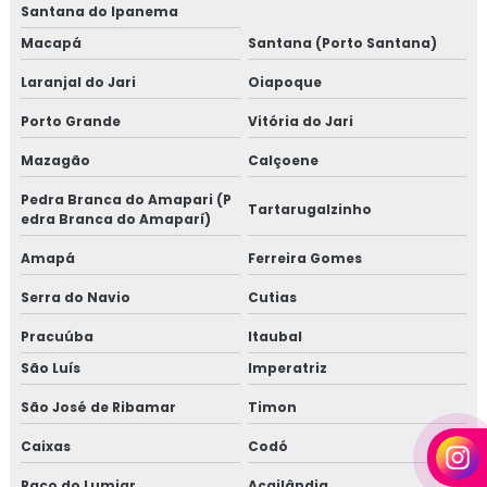
Santana do Ipanema
Macapá
Santana (Porto Santana)
Laranjal do Jari
Oiapoque
Porto Grande
Vitória do Jari
Mazagão
Calçoene
Pedra Branca do Amapari (P
Tartarugalzinho
edra Branca do Amaparí)
Amapá
Ferreira Gomes
Serra do Navio
Cutias
Pracuúba
Itaubal
São Luís
Imperatriz
São José de Ribamar
Timon
Caixas
Codó
Paço do Lumiar
Açailândia