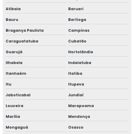
Atibaia
Barueri
Bauru
Bertioga
Bragança Paulista
Campinas
Caraguatatuba
Cubatão
Guarujá
Hortolândia
Ilhabela
Indaiatuba
Itanhaém
Itatiba
Itu
Itupeva
Jaboticabal
Jundiaí
Louveira
Marapoama
Marília
Mendonça
Mongaguá
Osasco