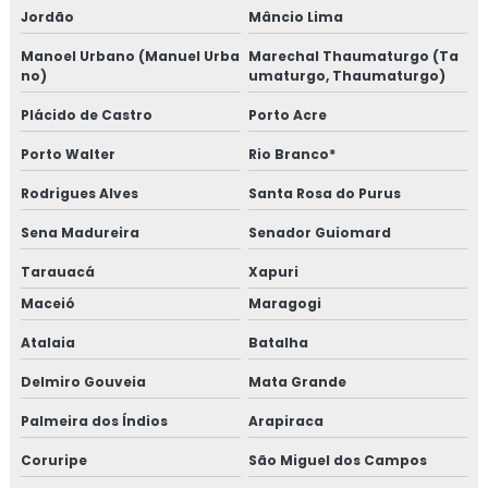
Jordão
Mâncio Lima
Manoel Urbano (Manuel Urba
Marechal Thaumaturgo (Ta
no)
umaturgo, Thaumaturgo)
Plácido de Castro
Porto Acre
Porto Walter
Rio Branco*
Rodrigues Alves
Santa Rosa do Purus
Sena Madureira
Senador Guiomard
Tarauacá
Xapuri
Maceió
Maragogi
Atalaia
Batalha
Delmiro Gouveia
Mata Grande
Palmeira dos Índios
Arapiraca
Coruripe
São Miguel dos Campos