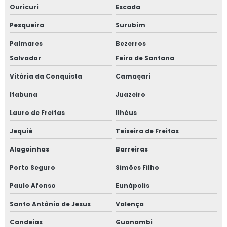
Ouricuri
Escada
Pesqueira
Surubim
Palmares
Bezerros
Salvador
Feira de Santana
Vitória da Conquista
Camaçari
Itabuna
Juazeiro
Lauro de Freitas
Ilhéus
Jequié
Teixeira de Freitas
Alagoinhas
Barreiras
Porto Seguro
Simões Filho
Paulo Afonso
Eunápolis
Santo Antônio de Jesus
Valença
Candeias
Guanambi