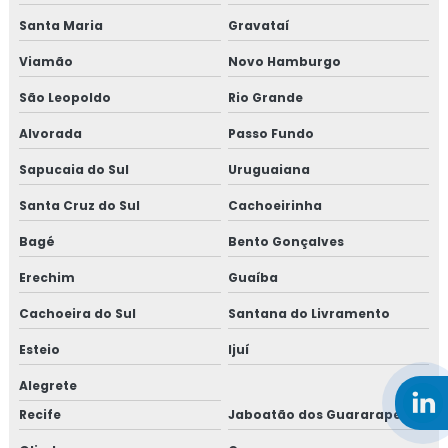
Santa Maria
Gravataí
Viamão
Novo Hamburgo
São Leopoldo
Rio Grande
Alvorada
Passo Fundo
Sapucaia do Sul
Uruguaiana
Santa Cruz do Sul
Cachoeirinha
Bagé
Bento Gonçalves
Erechim
Guaíba
Cachoeira do Sul
Santana do Livramento
Esteio
Ijuí
Alegrete
Recife
Jaboatão dos Guararapes