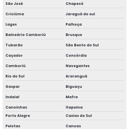
São José
Chapecó
Criciúma
Jaraguá do sul
Lages
Palhoça
Balneário Camboriú
Brusque
Tubarão
São Bento do Sul
Caçador
Concórdia
Camboriú
Navegantes
Rio do Sul
Araranguá
Gaspar
Biguaçu
Indaial
Mafra
Canoinhas
Itapema
Porto Alegre
Caxias do Sul
Pelotas
Canoas