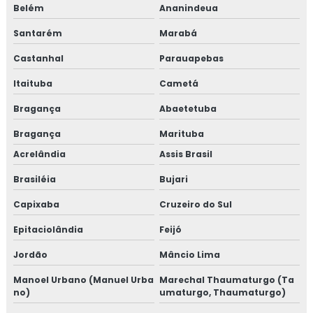
Belém
Ananindeua
Santarém
Marabá
Castanhal
Parauapebas
Itaituba
Cametá
Bragança
Abaetetuba
Bragança
Marituba
Acrelândia
Assis Brasil
Brasiléia
Bujari
Capixaba
Cruzeiro do Sul
Epitaciolândia
Feijó
Jordão
Mâncio Lima
Manoel Urbano (Manuel Urba
Marechal Thaumaturgo (Ta
no)
umaturgo, Thaumaturgo)