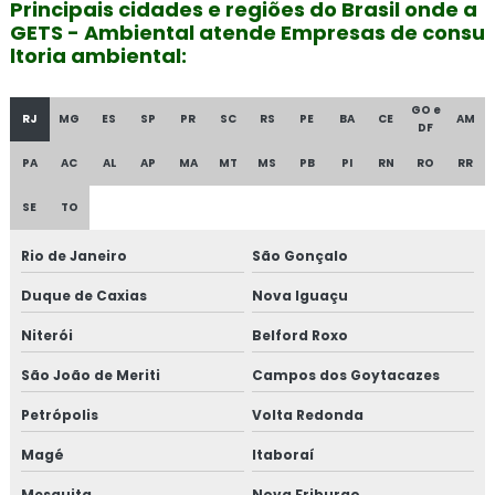
Principais cidades e regiões do Brasil onde a
GETS - Ambiental atende Empresas de consu
ltoria ambiental:
GO e
RJ
MG
ES
SP
PR
SC
RS
PE
BA
CE
AM
DF
PA
AC
AL
AP
MA
MT
MS
PB
PI
RN
RO
RR
SE
TO
Rio de Janeiro
São Gonçalo
Duque de Caxias
Nova Iguaçu
Niterói
Belford Roxo
São João de Meriti
Campos dos Goytacazes
Petrópolis
Volta Redonda
Magé
Itaboraí
Mesquita
Nova Friburgo