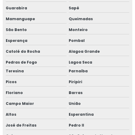
Guarabira
Sapé
Mamanguape
Queimadas
São Bento
Monteiro
Esperança
Pombal
Catolé do Rocha
Alagoa Grande
Pedras de Fogo
Lagoa Seca
Teresina
Parnaíba
Picos
Piripiri
Floriano
Barras
Campo Maior
União
Altos
Esperantina
José de Freitas
Pedro II