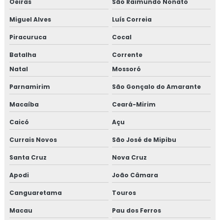
Oeiras
São Raimundo Nonato
Miguel Alves
Luís Correia
Piracuruca
Cocal
Batalha
Corrente
Natal
Mossoró
Parnamirim
São Gonçalo do Amarante
Macaíba
Ceará-Mirim
Caicó
Açu
Currais Novos
São José de Mipibu
Santa Cruz
Nova Cruz
Apodi
João Câmara
Canguaretama
Touros
Macau
Pau dos Ferros