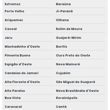
Extremoz
Baraúna
Porto Velho
Ji-Paraná
Ariquemes
Vilhena
Cacoal
Rolim de Moura
Jaru
Guajará-Mirim
Machadinho d'Oeste
Buritis
Pimenta Bueno
Ouro Preto do Oeste
Espigão d'Oeste
Nova Mamoré
Candeias do Jamari
Cujubim
Alta Floresta d'Oeste
São Miguel do Guaporé
Alto Paraíso
Nova Brasilândia d'Oeste
Boa Vista
Rorainópolis
Caracaraí
Cantá