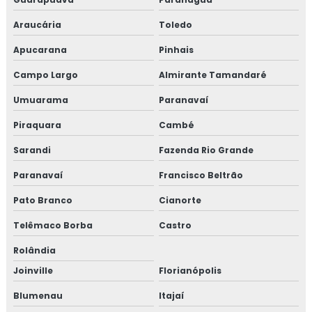
Araucária
Toledo
Apucarana
Pinhais
Campo Largo
Almirante Tamandaré
Umuarama
Paranavaí
Piraquara
Cambé
Sarandi
Fazenda Rio Grande
Paranavaí
Francisco Beltrão
Pato Branco
Cianorte
Telêmaco Borba
Castro
Rolândia
Joinville
Florianópolis
Blumenau
Itajaí