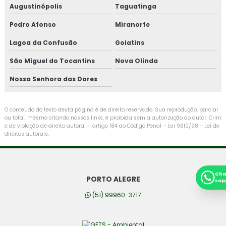
Augustinópolis
Taguatinga
Pedro Afonso
Miranorte
Lagoa da Confusão
Goiatins
São Miguel do Tocantins
Nova Olinda
Nossa Senhora das Dores
O conteúdo do texto desta página é de direito reservado. Sua reprodução, parcial
ou total, mesmo citando nossos links, é proibida sem a autorização do autor. Crim
e de violação de direito autoral – artigo 184 do Código Penal –
Lei 9610/98 - Lei de
direitos autorais
.
Cha
PORTO ALEGRE
sap
(51) 99960-3717