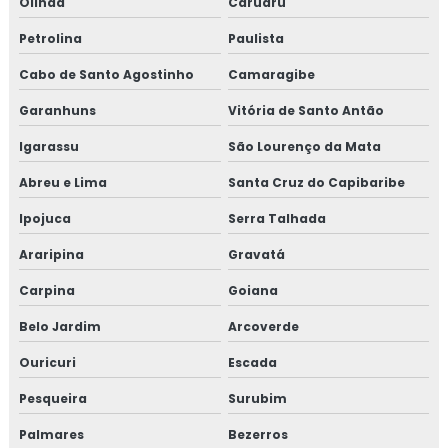
Olinda
Caruaru
Petrolina
Paulista
Cabo de Santo Agostinho
Camaragibe
Garanhuns
Vitória de Santo Antão
Igarassu
São Lourenço da Mata
Abreu e Lima
Santa Cruz do Capibaribe
Ipojuca
Serra Talhada
Araripina
Gravatá
Carpina
Goiana
Belo Jardim
Arcoverde
Ouricuri
Escada
Pesqueira
Surubim
Palmares
Bezerros