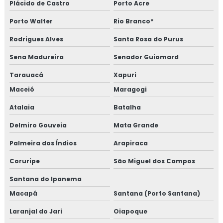
Plácido de Castro
Porto Acre
Porto Walter
Rio Branco*
Rodrigues Alves
Santa Rosa do Purus
Sena Madureira
Senador Guiomard
Tarauacá
Xapuri
Maceió
Maragogi
Atalaia
Batalha
Delmiro Gouveia
Mata Grande
Palmeira dos Índios
Arapiraca
Coruripe
São Miguel dos Campos
Santana do Ipanema
Macapá
Santana (Porto Santana)
Laranjal do Jari
Oiapoque