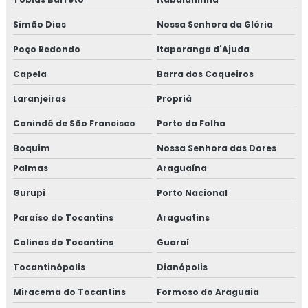
Simão Dias
Nossa Senhora da Glória
Poço Redondo
Itaporanga d'Ajuda
Capela
Barra dos Coqueiros
Laranjeiras
Propriá
Canindé de São Francisco
Porto da Folha
Boquim
Nossa Senhora das Dores
Palmas
Araguaína
Gurupi
Porto Nacional
Paraíso do Tocantins
Araguatins
Colinas do Tocantins
Guaraí
Tocantinópolis
Dianópolis
Miracema do Tocantins
Formoso do Araguaia