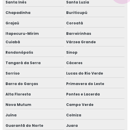
Santa Inês
Santa Luzia
Chapadinha
Buriticupú
Grajaú
Coroatá
Itapecuru-Mirim
Barreirinhas
Cuiabá
Várzea Grande
Rondonópolis
Sinop
Tangará da Serra
Cáceres
Sorriso
Lucas do Rio Verde
Barra do Garças
Primavera do Leste
Alta Floresta
Pontes e Lacerda
Nova Mutum
Campo Verde
Juína
Colniza
Guarantã do Norte
Juara