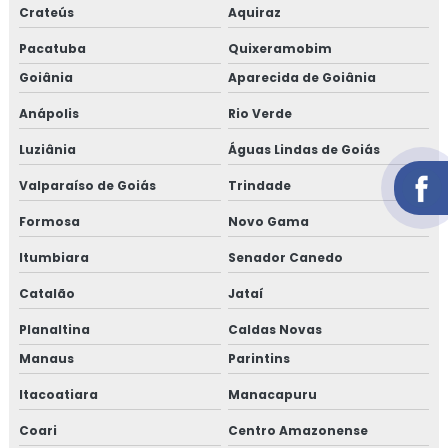
Crateús
Aquiraz
Pacatuba
Quixeramobim
Goiânia
Aparecida de Goiânia
Anápolis
Rio Verde
Luziânia
Águas Lindas de Goiás
Valparaíso de Goiás
Trindade
Formosa
Novo Gama
Itumbiara
Senador Canedo
Catalão
Jataí
Planaltina
Caldas Novas
Manaus
Parintins
Itacoatiara
Manacapuru
Coari
Centro Amazonense