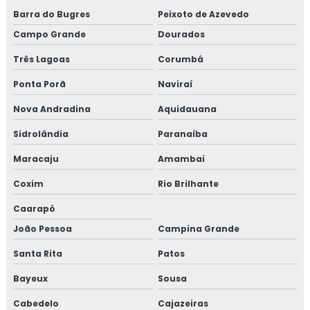
Barra do Bugres
Peixoto de Azevedo
Campo Grande
Dourados
Três Lagoas
Corumbá
Ponta Porã
Naviraí
Nova Andradina
Aquidauana
Sidrolândia
Paranaíba
Maracaju
Amambai
Coxim
Rio Brilhante
Caarapó
João Pessoa
Campina Grande
Santa Rita
Patos
Bayeux
Sousa
Cabedelo
Cajazeiras