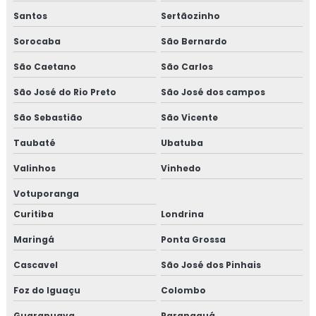
Santos
Sertãozinho
Sorocaba
São Bernardo
São Caetano
São Carlos
São José do Rio Preto
São José dos campos
São Sebastião
São Vicente
Taubaté
Ubatuba
Valinhos
Vinhedo
Votuporanga
Curitiba
Londrina
Maringá
Ponta Grossa
Cascavel
São José dos Pinhais
Foz do Iguaçu
Colombo
Guarapuava
Paranaguá