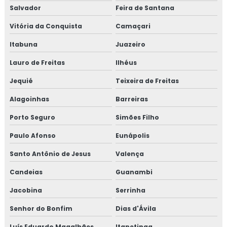
Salvador
Feira de Santana
Vitória da Conquista
Camaçari
Itabuna
Juazeiro
Lauro de Freitas
Ilhéus
Jequié
Teixeira de Freitas
Alagoinhas
Barreiras
Porto Seguro
Simões Filho
Paulo Afonso
Eunápolis
Santo Antônio de Jesus
Valença
Candeias
Guanambi
Jacobina
Serrinha
Senhor do Bonfim
Dias d'Ávila
Luís Eduardo Magalhães
Itapetinga