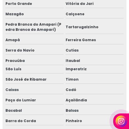
Porto Grande
Vitória do Jari
Mazagão
Calçoene
Pedra Branca do Amapari (P
Tartarugalzinho
edra Branca do Amaparí)
Amapá
Ferreira Gomes
Serra do Navio
Cutias
Pracuúba
Itaubal
São Luís
Imperatriz
São José de Ribamar
Timon
Caixas
Codó
Paço do Lumiar
Açailândia
Bacabal
Balsas
Barra do Corda
Pinheiro