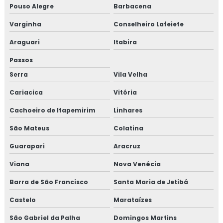
Pouso Alegre
Barbacena
Varginha
Conselheiro Lafeiete
Araguari
Itabira
Passos
Serra
Vila Velha
Cariacica
Vitória
Cachoeiro de Itapemirim
Linhares
São Mateus
Colatina
Guarapari
Aracruz
Viana
Nova Venécia
Barra de São Francisco
Santa Maria de Jetibá
Castelo
Marataízes
São Gabriel da Palha
Domingos Martins