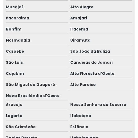
Mucajaí
Alto Alegre
Pacaraima
Amajari
Bonfim
Iracema
Normandia
Uiramutã
Caroebe
São João da Baliza
São Luís
Candeias do Jamari
Cujubim
Alta Floresta d'Oeste
São Miguel do Guaporé
Alto Paraíso
Nova Brasilândia d'Oeste
Aracaju
Nossa Senhora do Socorro
Lagarto
Itabaiana
São Cristóvão
Estância
Tobias Barreto
Itabaianinha