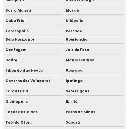
Barra Mansa
Macaé
Cabo Frio
Nilópolis
Teresópolis
Resende
Belo Horizonte
Uberlândia
Contagem
Juiz de Fora
Betim
Montes Claros
Ribeirão das Neves
Uberaba
Governador Valadares
Ipatinga
Santa Luzia
Sete Lagoas
Divinópolis
Ibirité
Poços de Caldas
Patos de Minas
Teófilo Otoni
Sabará