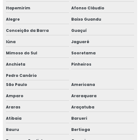
Itapemirim
Afonso Cláudio
Alegre
Baixo Guandu
Conceição da Barra
Guaçuí
Iúna
Jaguaré
Mimoso do Sul
Sooretama
Anchieta
Pinheiros
Pedro Canário
São Paulo
Americana
Amparo
Araraquara
Araras
Araçatuba
Atibaia
Barueri
Bauru
Bertioga