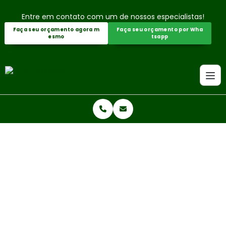
Entre em contato com um de nossos especialistas!
Faça seu orçamento agora m
Faça seu orçamento por Wha
esmo
tsapp
Home
Informações
Empresas de consultoria ambiental
EMPRESAS DE CONSULTORIA AM
BIENTAL