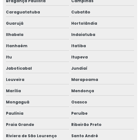
Bragança Paulista
Campinas
Caraguatatuba
Cubatão
Guarujá
Hortolândia
Ilhabela
Indaiatuba
Itanhaém
Itatiba
Itu
Itupeva
Jaboticabal
Jundiaí
Louveira
Marapoama
Marília
Mendonça
Mongaguá
Osasco
Paulínia
Peruíbe
Praia Grande
Ribeirão Preto
Riviera de São Lourenço
Santo André