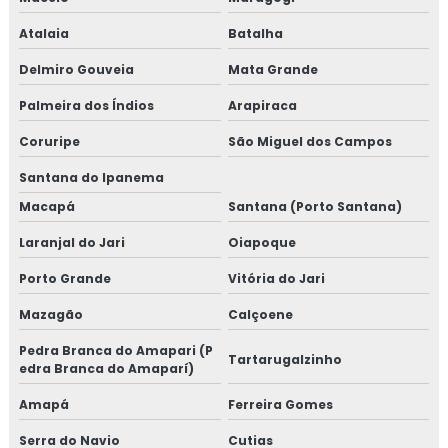
Atalaia
Batalha
Delmiro Gouveia
Mata Grande
Palmeira dos Índios
Arapiraca
Coruripe
São Miguel dos Campos
Santana do Ipanema
Macapá
Santana (Porto Santana)
Laranjal do Jari
Oiapoque
Porto Grande
Vitória do Jari
Mazagão
Calçoene
Pedra Branca do Amapari (P
Tartarugalzinho
edra Branca do Amaparí)
Amapá
Ferreira Gomes
Serra do Navio
Cutias