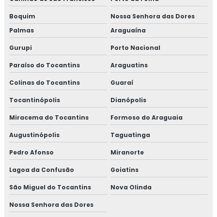
Boquim
Nossa Senhora das Dores
Palmas
Araguaína
Gurupi
Porto Nacional
Paraíso do Tocantins
Araguatins
Colinas do Tocantins
Guaraí
Tocantinópolis
Dianópolis
Miracema do Tocantins
Formoso do Araguaia
Augustinópolis
Taguatinga
Pedro Afonso
Miranorte
Lagoa da Confusão
Goiatins
São Miguel do Tocantins
Nova Olinda
Nossa Senhora das Dores