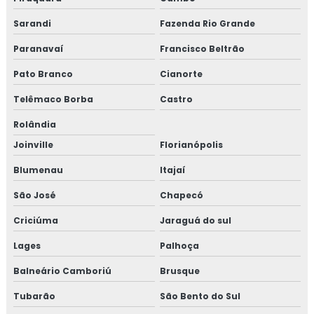
Sarandi
Fazenda Rio Grande
Paranavaí
Francisco Beltrão
Pato Branco
Cianorte
Telêmaco Borba
Castro
Rolândia
Joinville
Florianópolis
Blumenau
Itajaí
São José
Chapecó
Criciúma
Jaraguá do sul
Lages
Palhoça
Balneário Camboriú
Brusque
Tubarão
São Bento do Sul