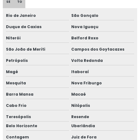
SE
TO
Rio de Janeiro
São Gonçalo
Duque de Caxias
Nova Iguaçu
Niterói
Belford Roxo
São João de Meriti
Campos dos Goytacazes
Petrópolis
Volta Redonda
Magé
Itaboraí
Mesquita
Nova Friburgo
Barra Mansa
Macaé
Cabo Frio
Nilópolis
Teresópolis
Resende
Belo Horizonte
Uberlândia
Contagem
Juiz de Fora