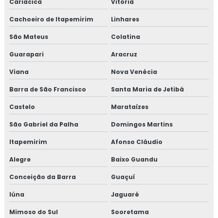
Cariacica
Vitória
Cachoeiro de Itapemirim
Linhares
São Mateus
Colatina
Guarapari
Aracruz
Viana
Nova Venécia
Barra de São Francisco
Santa Maria de Jetibá
Castelo
Marataízes
São Gabriel da Palha
Domingos Martins
Itapemirim
Afonso Cláudio
Alegre
Baixo Guandu
Conceição da Barra
Guaçuí
Iúna
Jaguaré
Mimoso do Sul
Sooretama