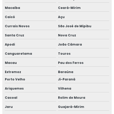
Macaíba
Ceará-Mirim
Caicó
Açu
Currais Novos
São José de Mipibu
Santa Cruz
Nova Cruz
Apodi
João Câmara
Canguaretama
Touros
Macau
Pau dos Ferros
Extremoz
Baraúna
Porto Velho
Ji-Paraná
Ariquemes
Vilhena
Cacoal
Rolim de Moura
Jaru
Guajará-Mirim