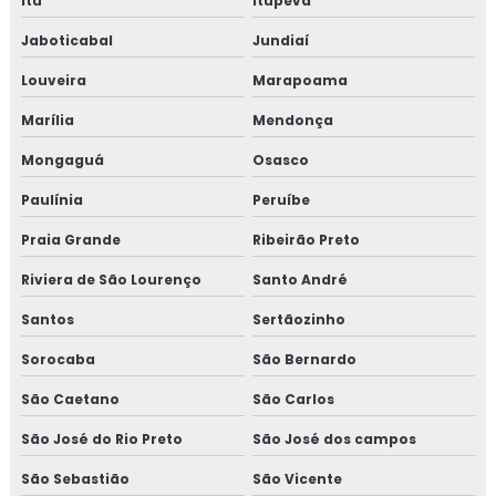
Itu
Itupeva
Jaboticabal
Jundiaí
Louveira
Marapoama
Marília
Mendonça
Mongaguá
Osasco
Paulínia
Peruíbe
Praia Grande
Ribeirão Preto
Riviera de São Lourenço
Santo André
Santos
Sertãozinho
Sorocaba
São Bernardo
São Caetano
São Carlos
São José do Rio Preto
São José dos campos
São Sebastião
São Vicente