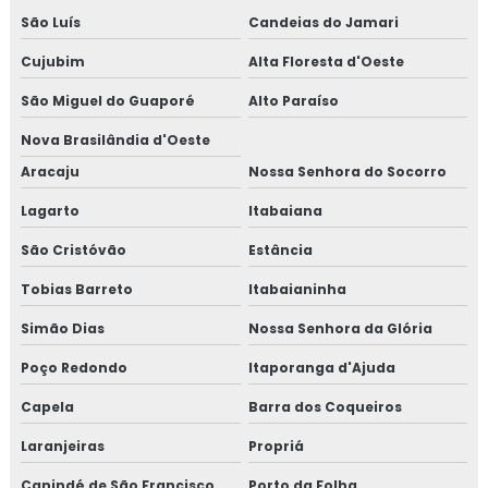
São Luís
Candeias do Jamari
Cujubim
Alta Floresta d'Oeste
São Miguel do Guaporé
Alto Paraíso
Nova Brasilândia d'Oeste
Aracaju
Nossa Senhora do Socorro
Lagarto
Itabaiana
São Cristóvão
Estância
Tobias Barreto
Itabaianinha
Simão Dias
Nossa Senhora da Glória
Poço Redondo
Itaporanga d'Ajuda
Capela
Barra dos Coqueiros
Laranjeiras
Propriá
Canindé de São Francisco
Porto da Folha