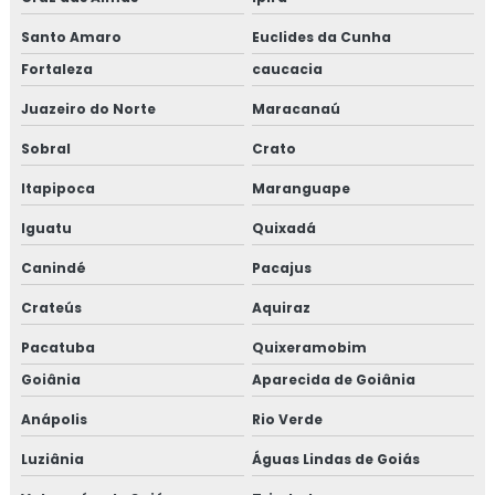
Santo Amaro
Euclides da Cunha
Fortaleza
caucacia
Juazeiro do Norte
Maracanaú
Sobral
Crato
Itapipoca
Maranguape
Iguatu
Quixadá
Canindé
Pacajus
Crateús
Aquiraz
Pacatuba
Quixeramobim
Goiânia
Aparecida de Goiânia
Anápolis
Rio Verde
Luziânia
Águas Lindas de Goiás