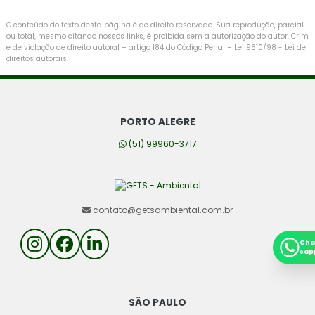
O conteúdo do texto desta página é de direito reservado. Sua reprodução, parcial
ou total, mesmo citando nossos links, é proibida sem a autorização do autor. Crim
e de violação de direito autoral – artigo 184 do Código Penal –
Lei 9610/98 - Lei de
direitos autorais
.
PORTO ALEGRE
(51) 99960-3717
contato@getsambiental.com.br
Cha
sap
SÃO PAULO