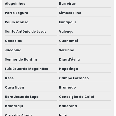
Alagoinhas
Barreiras
Porto Seguro
Simões Filho
Paulo Afonso
Eunápolis
Santo Antônio de Jesus
Valença
Candeias
Guanambi
Jacobina
Serrinha
Senhor do Bonfim
Dias d'Ávila
Luís Eduardo Magalhães
Itapetinga
Irecê
Campo Formoso
Casa Nova
Brumado
Bom Jesus da Lapa
Conceição do Coité
Itamaraju
Itaberaba
Cruz das Almas
Ipirá