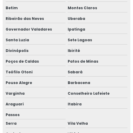
Betim
Montes Claros
Ribeirão das Neves
Uberaba
Governador Valadares
Ipatinga
Santa Luzia
Sete Lagoas
Divinópolis
Ibirité
Poços de Caldas
Patos de Minas
Teófilo Otoni
Sabará
Pouso Alegre
Barbacena
Varginha
Conselheiro Lafeiete
Araguari
Itabira
Passos
Serra
Vila Velha