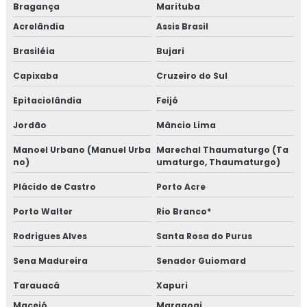
Bragança
Marituba
Acrelândia
Assis Brasil
Brasiléia
Bujari
Capixaba
Cruzeiro do Sul
Epitaciolândia
Feijó
Jordão
Mâncio Lima
Manoel Urbano (Manuel Urba
Marechal Thaumaturgo (Ta
no)
umaturgo, Thaumaturgo)
Plácido de Castro
Porto Acre
Porto Walter
Rio Branco*
Rodrigues Alves
Santa Rosa do Purus
Sena Madureira
Senador Guiomard
Tarauacá
Xapuri
Maceió
Maragogi