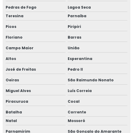
Pedras de Fogo
Lagoa Seca
Teresina
Parnaíba
Picos
Piripiri
Floriano
Barras
Campo Maior
União
Altos
Esperantina
José de Freitas
Pedro II
Oeiras
São Raimundo Nonato
Miguel Alves
Luís Correia
Piracuruca
Cocal
Batalha
Corrente
Natal
Mossoró
Parnamirim
São Gonçalo do Amarante