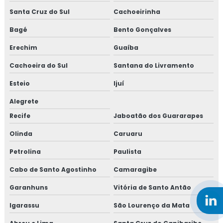
Santa Cruz do Sul
Cachoeirinha
Bagé
Bento Gonçalves
Erechim
Guaíba
Cachoeira do Sul
Santana do Livramento
Esteio
Ijuí
Alegrete
Recife
Jaboatão dos Guararapes
Olinda
Caruaru
Petrolina
Paulista
Cabo de Santo Agostinho
Camaragibe
Garanhuns
Vitória de Santo Antão
Igarassu
São Lourenço da Mata