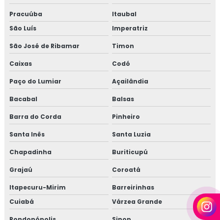
Pracuúba
Itaubal
São Luís
Imperatriz
São José de Ribamar
Timon
Caixas
Codó
Paço do Lumiar
Açailândia
Bacabal
Balsas
Barra do Corda
Pinheiro
Santa Inês
Santa Luzia
Chapadinha
Buriticupú
Grajaú
Coroatá
Itapecuru-Mirim
Barreirinhas
Cuiabá
Várzea Grande
Rondonópolis
Sinop