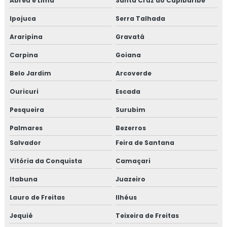
Abreu e Lima
Santa Cruz do Capibaribe
Ipojuca
Serra Talhada
Araripina
Gravatá
Carpina
Goiana
Belo Jardim
Arcoverde
Ouricuri
Escada
Pesqueira
Surubim
Palmares
Bezerros
Salvador
Feira de Santana
Vitória da Conquista
Camaçari
Itabuna
Juazeiro
Lauro de Freitas
Ilhéus
Jequié
Teixeira de Freitas