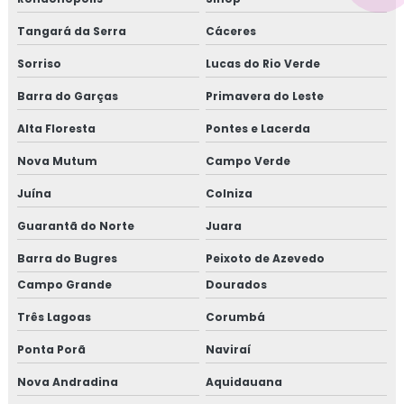
Tangará da Serra
Cáceres
Sorriso
Lucas do Rio Verde
Barra do Garças
Primavera do Leste
Alta Floresta
Pontes e Lacerda
Nova Mutum
Campo Verde
Juína
Colniza
Guarantã do Norte
Juara
Barra do Bugres
Peixoto de Azevedo
Campo Grande
Dourados
Três Lagoas
Corumbá
Ponta Porã
Naviraí
Nova Andradina
Aquidauana