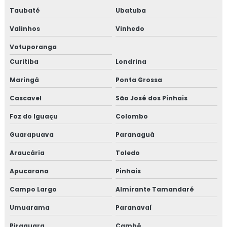
Taubaté
Ubatuba
Valinhos
Vinhedo
Votuporanga
Curitiba
Londrina
Maringá
Ponta Grossa
Cascavel
São José dos Pinhais
Foz do Iguaçu
Colombo
Guarapuava
Paranaguá
Araucária
Toledo
Apucarana
Pinhais
Campo Largo
Almirante Tamandaré
Umuarama
Paranavaí
Piraquara
Cambé