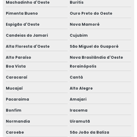
Machadinho d'Oeste
Buritis
Pimenta Bueno
Ouro Preto do Oeste
Espigão d'Oeste
Nova Mamoré
Candeias do Jamari
Cujubim
Alta Floresta d'Oeste
São Miguel do Guaporé
Alto Paraíso
Nova Brasilândia d'Oeste
Boa Vista
Rorainópolis
Caracaraí
Cantá
Mucajaí
Alto Alegre
Pacaraima
Amajari
Bonfim
Iracema
Normandia
Uiramutã
Caroebe
São João da Baliza