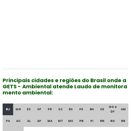
Principais cidades e regiões do Brasil onde a
GETS - Ambiental atende Laudo de monitora
mento ambiental:
GO e
RJ
MG
ES
SP
PR
SC
RS
PE
BA
CE
AM
DF
PA
AC
AL
AP
MA
MT
MS
PB
PI
RN
RO
RR