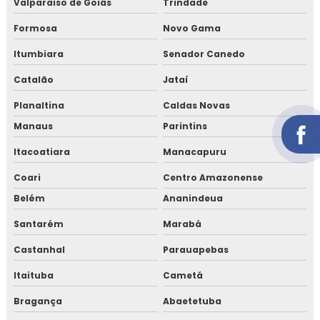
Valparaíso de Goiás
Trindade
Formosa
Novo Gama
Itumbiara
Senador Canedo
Catalão
Jataí
Planaltina
Caldas Novas
Manaus
Parintins
Itacoatiara
Manacapuru
Coari
Centro Amazonense
Belém
Ananindeua
Santarém
Marabá
Castanhal
Parauapebas
Itaituba
Cametá
Bragança
Abaetetuba