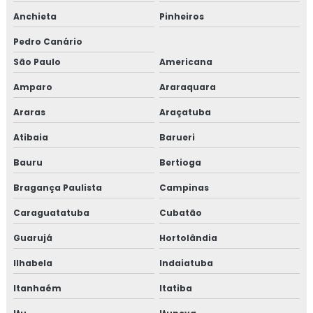
Anchieta
Pinheiros
Pedro Canário
São Paulo
Americana
Amparo
Araraquara
Araras
Araçatuba
Atibaia
Barueri
Bauru
Bertioga
Bragança Paulista
Campinas
Caraguatatuba
Cubatão
Guarujá
Hortolândia
Ilhabela
Indaiatuba
Itanhaém
Itatiba