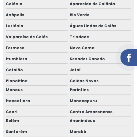
Goiânia
Aparecida de Goiânia
Anápolis
Rio Verde
Luziânia
Águas Lindas de Goiás
Valparaíso de Goiás
Trindade
Formosa
Novo Gama
Itumbiara
Senador Canedo
Catalão
Jataí
Planaltina
Caldas Novas
Manaus
Parintins
Itacoatiara
Manacapuru
Coari
Centro Amazonense
Belém
Ananindeua
Santarém
Marabá