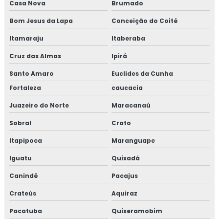
Casa Nova
Brumado
Bom Jesus da Lapa
Conceição do Coité
Itamaraju
Itaberaba
Cruz das Almas
Ipirá
Santo Amaro
Euclides da Cunha
Fortaleza
caucacia
Juazeiro do Norte
Maracanaú
Sobral
Crato
Itapipoca
Maranguape
Iguatu
Quixadá
Canindé
Pacajus
Crateús
Aquiraz
Pacatuba
Quixeramobim