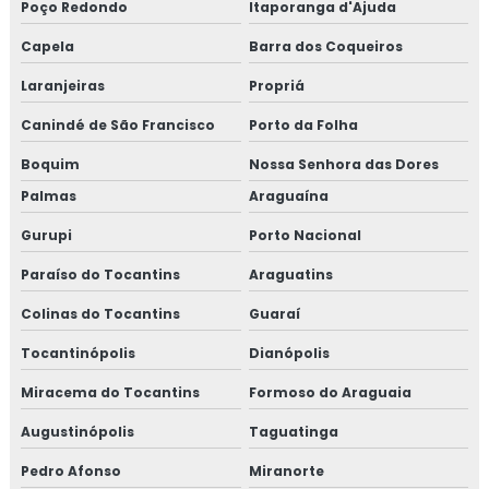
Poço Redondo
Itaporanga d'Ajuda
Capela
Barra dos Coqueiros
Laranjeiras
Propriá
Canindé de São Francisco
Porto da Folha
Boquim
Nossa Senhora das Dores
Palmas
Araguaína
Gurupi
Porto Nacional
Paraíso do Tocantins
Araguatins
Colinas do Tocantins
Guaraí
Tocantinópolis
Dianópolis
Miracema do Tocantins
Formoso do Araguaia
Augustinópolis
Taguatinga
Pedro Afonso
Miranorte