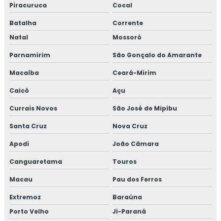
Piracuruca
Cocal
Batalha
Corrente
Natal
Mossoró
Parnamirim
São Gonçalo do Amarante
Macaíba
Ceará-Mirim
Caicó
Açu
Currais Novos
São José de Mipibu
Santa Cruz
Nova Cruz
Apodi
João Câmara
Canguaretama
Touros
Macau
Pau dos Ferros
Extremoz
Baraúna
Porto Velho
Ji-Paraná