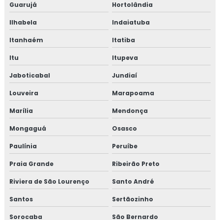
Guarujá
Hortolândia
Ilhabela
Indaiatuba
Itanhaém
Itatiba
Itu
Itupeva
Jaboticabal
Jundiaí
Louveira
Marapoama
Marília
Mendonça
Mongaguá
Osasco
Paulínia
Peruíbe
Praia Grande
Ribeirão Preto
Riviera de São Lourenço
Santo André
Santos
Sertãozinho
Sorocaba
São Bernardo