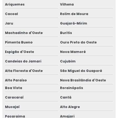
Ariquemes
Vilhena
Cacoal
Rolim de Moura
Jaru
Guajará-Mirim
Machadinho d'Oeste
Buritis
Pimenta Bueno
Ouro Preto do Oeste
Espigão d'Oeste
Nova Mamoré
Candeias do Jamari
Cujubim
Alta Floresta d'Oeste
São Miguel do Guaporé
Alto Paraíso
Nova Brasilândia d'Oeste
Boa Vista
Rorainópolis
Caracaraí
Cantá
Mucajaí
Alto Alegre
Pacaraima
Amajari