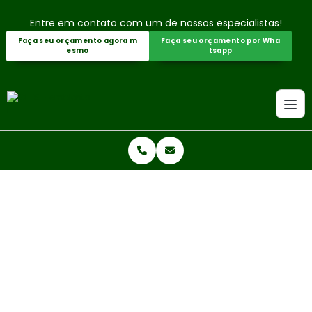
Entre em contato com um de nossos especialistas!
Faça seu orçamento agora m
Faça seu orçamento por Wha
esmo
tsapp
Home
Informações
Empresa ambiental rio grande do sul
EMPRESA AMBIENTAL RIO GRAND
E DO SUL