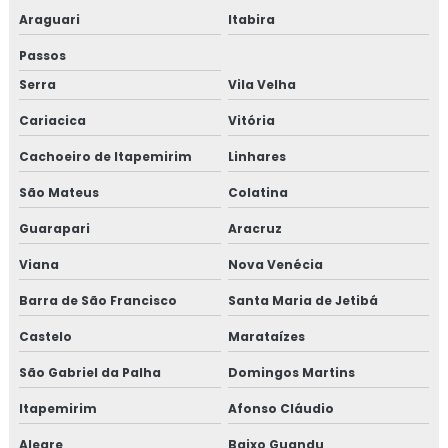
Araguari
Itabira
Passos
Serra
Vila Velha
Cariacica
Vitória
Cachoeiro de Itapemirim
Linhares
São Mateus
Colatina
Guarapari
Aracruz
Viana
Nova Venécia
Barra de São Francisco
Santa Maria de Jetibá
Castelo
Marataízes
São Gabriel da Palha
Domingos Martins
Itapemirim
Afonso Cláudio
Alegre
Baixo Guandu