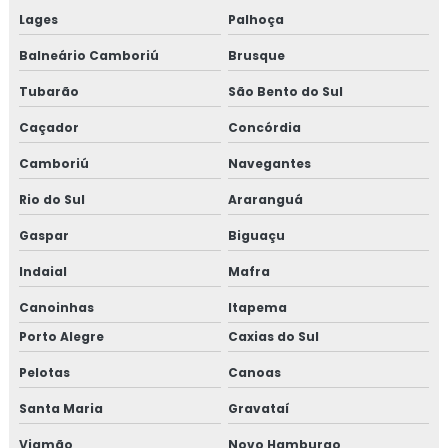
Lages
Palhoça
Balneário Camboriú
Brusque
Tubarão
São Bento do Sul
Caçador
Concórdia
Camboriú
Navegantes
Rio do Sul
Araranguá
Gaspar
Biguaçu
Indaial
Mafra
Canoinhas
Itapema
Porto Alegre
Caxias do Sul
Pelotas
Canoas
Santa Maria
Gravataí
Viamão
Novo Hamburgo