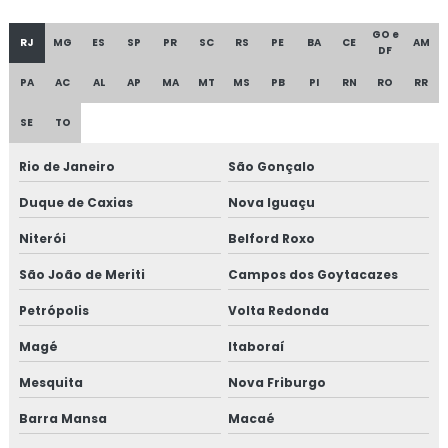
GO e
RJ
MG
ES
SP
PR
SC
RS
PE
BA
CE
AM
DF
PA
AC
AL
AP
MA
MT
MS
PB
PI
RN
RO
RR
SE
TO
Rio de Janeiro
São Gonçalo
Duque de Caxias
Nova Iguaçu
Niterói
Belford Roxo
São João de Meriti
Campos dos Goytacazes
Petrópolis
Volta Redonda
Magé
Itaboraí
Mesquita
Nova Friburgo
Barra Mansa
Macaé