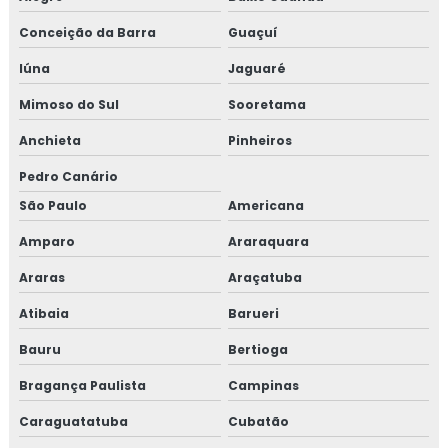
Conceição da Barra
Guaçuí
Iúna
Jaguaré
Mimoso do Sul
Sooretama
Anchieta
Pinheiros
Pedro Canário
São Paulo
Americana
Amparo
Araraquara
Araras
Araçatuba
Atibaia
Barueri
Bauru
Bertioga
Bragança Paulista
Campinas
Caraguatatuba
Cubatão