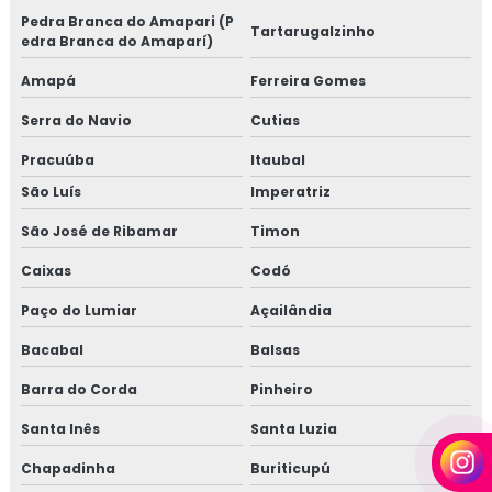
Pedra Branca do Amapari (P
Tartarugalzinho
edra Branca do Amaparí)
Amapá
Ferreira Gomes
Serra do Navio
Cutias
Pracuúba
Itaubal
São Luís
Imperatriz
São José de Ribamar
Timon
Caixas
Codó
Paço do Lumiar
Açailândia
Bacabal
Balsas
Barra do Corda
Pinheiro
Santa Inês
Santa Luzia
Chapadinha
Buriticupú