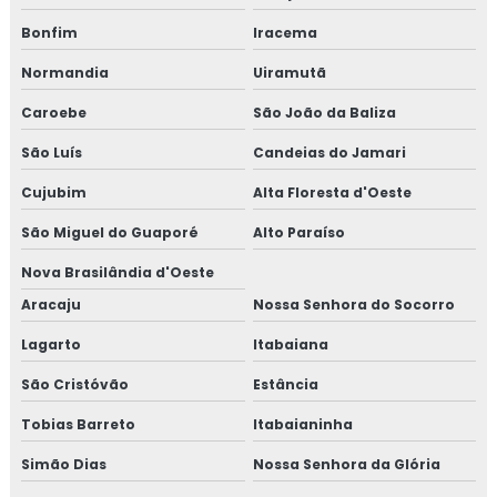
Bonfim
Iracema
Normandia
Uiramutã
Caroebe
São João da Baliza
São Luís
Candeias do Jamari
Cujubim
Alta Floresta d'Oeste
São Miguel do Guaporé
Alto Paraíso
Nova Brasilândia d'Oeste
Aracaju
Nossa Senhora do Socorro
Lagarto
Itabaiana
São Cristóvão
Estância
Tobias Barreto
Itabaianinha
Simão Dias
Nossa Senhora da Glória