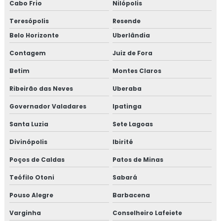
Cabo Frio
Nilópolis
Teresópolis
Resende
Belo Horizonte
Uberlândia
Contagem
Juiz de Fora
Betim
Montes Claros
Ribeirão das Neves
Uberaba
Governador Valadares
Ipatinga
Santa Luzia
Sete Lagoas
Divinópolis
Ibirité
Poços de Caldas
Patos de Minas
Teófilo Otoni
Sabará
Pouso Alegre
Barbacena
Varginha
Conselheiro Lafeiete