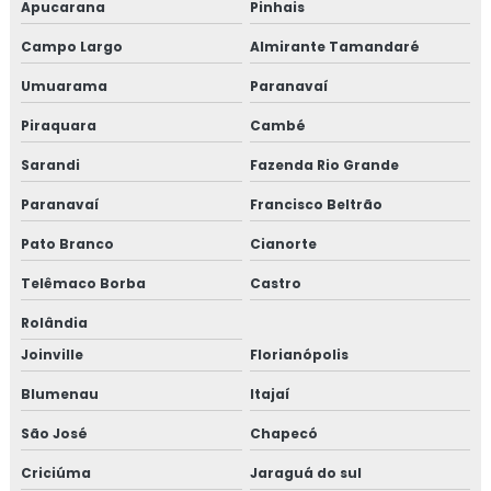
Apucarana
Pinhais
Campo Largo
Almirante Tamandaré
Umuarama
Paranavaí
Piraquara
Cambé
Sarandi
Fazenda Rio Grande
Paranavaí
Francisco Beltrão
Pato Branco
Cianorte
Telêmaco Borba
Castro
Rolândia
Joinville
Florianópolis
Blumenau
Itajaí
São José
Chapecó
Criciúma
Jaraguá do sul