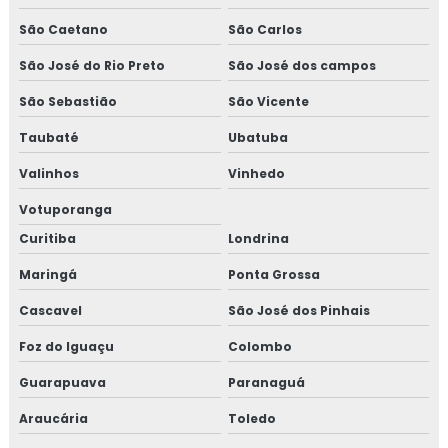
São Caetano
São Carlos
São José do Rio Preto
São José dos campos
São Sebastião
São Vicente
Taubaté
Ubatuba
Valinhos
Vinhedo
Votuporanga
Curitiba
Londrina
Maringá
Ponta Grossa
Cascavel
São José dos Pinhais
Foz do Iguaçu
Colombo
Guarapuava
Paranaguá
Araucária
Toledo