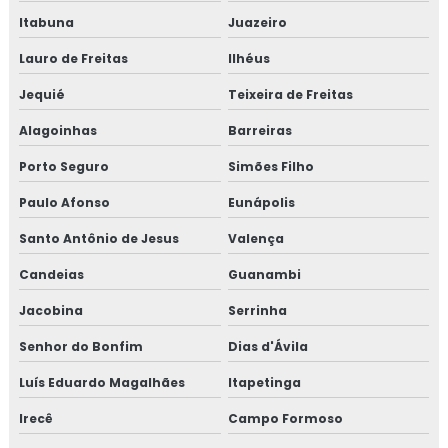
Itabuna
Juazeiro
Lauro de Freitas
Ilhéus
Jequié
Teixeira de Freitas
Alagoinhas
Barreiras
Porto Seguro
Simões Filho
Paulo Afonso
Eunápolis
Santo Antônio de Jesus
Valença
Candeias
Guanambi
Jacobina
Serrinha
Senhor do Bonfim
Dias d'Ávila
Luís Eduardo Magalhães
Itapetinga
Irecê
Campo Formoso