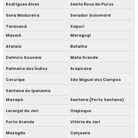
Rodrigues Alves
Santa Rosa do Purus
Sena Madureira
Senador Guiomard
Tarauacá
Xapuri
Maceió
Maragogi
Atalaia
Batalha
Delmiro Gouveia
Mata Grande
Palmeira dos Índios
Arapiraca
Coruripe
São Miguel dos Campos
Santana do Ipanema
Macapá
Santana (Porto Santana)
Laranjal do Jari
Oiapoque
Porto Grande
Vitória do Jari
Mazagão
Calçoene