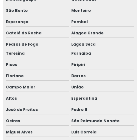
São Bento
Monteiro
Esperança
Pombal
Catolé do Rocha
Alagoa Grande
Pedras de Fogo
Lagoa Seca
Teresina
Parnaíba
Picos
Piripiri
Floriano
Barras
Campo Maior
União
Altos
Esperantina
José de Freitas
Pedro II
Oeiras
São Raimundo Nonato
Miguel Alves
Luís Correia