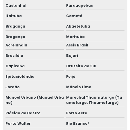
Castanhal
Parauapebas
Itaituba
Cametá
Bragança
Abaetetuba
Bragança
Marituba
Acrelândia
Assis Brasil
Brasiléia
Bujari
Capixaba
Cruzeiro do Sul
Epitaciolândia
Feijó
Jordão
Mâncio Lima
Manoel Urbano (Manuel Urba
Marechal Thaumaturgo (Ta
no)
umaturgo, Thaumaturgo)
Plácido de Castro
Porto Acre
Porto Walter
Rio Branco*