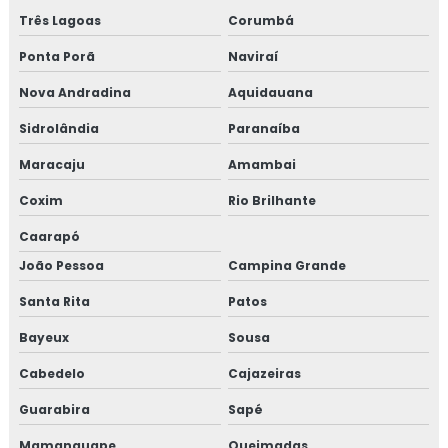
Três Lagoas
Corumbá
Ponta Porã
Naviraí
Nova Andradina
Aquidauana
Sidrolândia
Paranaíba
Maracaju
Amambai
Coxim
Rio Brilhante
Caarapó
João Pessoa
Campina Grande
Santa Rita
Patos
Bayeux
Sousa
Cabedelo
Cajazeiras
Guarabira
Sapé
Mamanguape
Queimadas