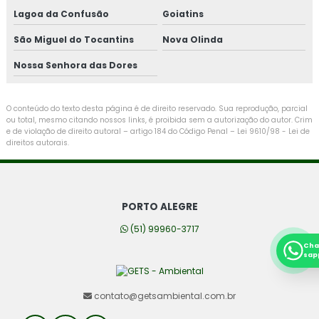
Lagoa da Confusão
Goiatins
São Miguel do Tocantins
Nova Olinda
Nossa Senhora das Dores
O conteúdo do texto desta página é de direito reservado. Sua reprodução, parcial
ou total, mesmo citando nossos links, é proibida sem a autorização do autor. Crim
e de violação de direito autoral – artigo 184 do Código Penal –
Lei 9610/98 - Lei de
direitos autorais
.
PORTO ALEGRE
(51) 99960-3717
Cha
sap
contato@getsambiental.com.br