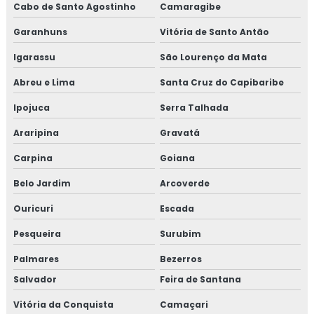
Cabo de Santo Agostinho
Camaragibe
Garanhuns
Vitória de Santo Antão
Igarassu
São Lourenço da Mata
Abreu e Lima
Santa Cruz do Capibaribe
Ipojuca
Serra Talhada
Araripina
Gravatá
Carpina
Goiana
Belo Jardim
Arcoverde
Ouricuri
Escada
Pesqueira
Surubim
Palmares
Bezerros
Salvador
Feira de Santana
Vitória da Conquista
Camaçari