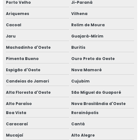
Porto Velho
Ji-Paraná
Ariquemes
Vilhena
Cacoal
Rolim de Moura
Jaru
Guajará-Mirim
Machadinho d'Oeste
Buritis
Pimenta Bueno
Ouro Preto do Oeste
Espigão d'Oeste
Nova Mamoré
Candeias do Jamari
Cujubim
Alta Floresta d'Oeste
São Miguel do Guaporé
Alto Paraíso
Nova Brasilândia d'Oeste
Boa Vista
Rorainópolis
Caracaraí
Cantá
Mucajaí
Alto Alegre