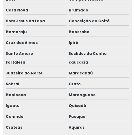
Casa Nova
Brumado
Bom Jesus da Lapa
Conceição do Coité
Itamaraju
Itaberaba
Cruz das Almas
Ipirá
Santo Amaro
Euclides da Cunha
Fortaleza
caucacia
Juazeiro do Norte
Maracanaú
Sobral
Crato
Itapipoca
Maranguape
Iguatu
Quixadá
Canindé
Pacajus
Crateús
Aquiraz