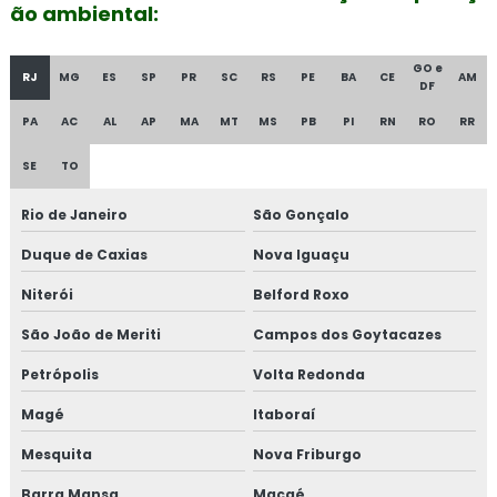
ão ambiental:
GO e
RJ
MG
ES
SP
PR
SC
RS
PE
BA
CE
AM
DF
PA
AC
AL
AP
MA
MT
MS
PB
PI
RN
RO
RR
SE
TO
Rio de Janeiro
São Gonçalo
Duque de Caxias
Nova Iguaçu
Niterói
Belford Roxo
São João de Meriti
Campos dos Goytacazes
Petrópolis
Volta Redonda
Magé
Itaboraí
Mesquita
Nova Friburgo
Barra Mansa
Macaé