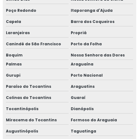
Poço Redondo
Itaporanga d'Ajuda
Capela
Barra dos Coqueiros
Laranjeiras
Propriá
Canindé de São Francisco
Porto da Folha
Boquim
Nossa Senhora das Dores
Palmas
Araguaína
Gurupi
Porto Nacional
Paraíso do Tocantins
Araguatins
Colinas do Tocantins
Guaraí
Tocantinópolis
Dianópolis
Miracema do Tocantins
Formoso do Araguaia
Augustinópolis
Taguatinga