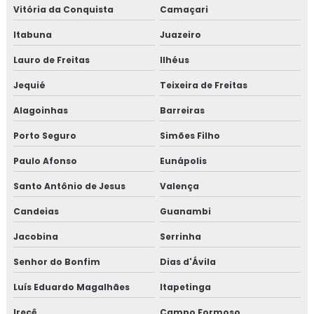
Vitória da Conquista
Camaçari
Itabuna
Juazeiro
Lauro de Freitas
Ilhéus
Jequié
Teixeira de Freitas
Alagoinhas
Barreiras
Porto Seguro
Simões Filho
Paulo Afonso
Eunápolis
Santo Antônio de Jesus
Valença
Candeias
Guanambi
Jacobina
Serrinha
Senhor do Bonfim
Dias d'Ávila
Luís Eduardo Magalhães
Itapetinga
Irecê
Campo Formoso