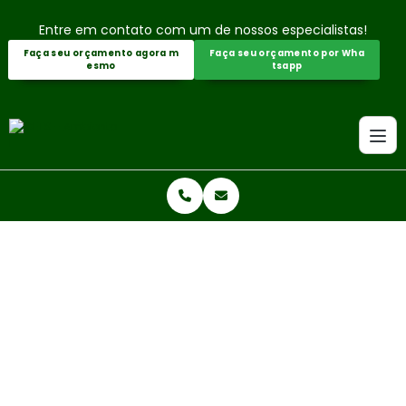
Entre em contato com um de nossos especialistas!
Faça seu orçamento agora m
Faça seu orçamento por Wha
esmo
tsapp
Home
Informações
Licença de operação ambiental
LICENÇA DE OPERAÇÃO AMBIENT
AL