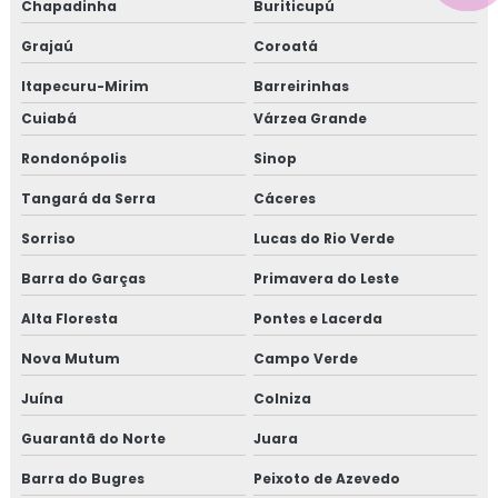
Chapadinha
Buriticupú
Grajaú
Coroatá
Itapecuru-Mirim
Barreirinhas
Cuiabá
Várzea Grande
Rondonópolis
Sinop
Tangará da Serra
Cáceres
Sorriso
Lucas do Rio Verde
Barra do Garças
Primavera do Leste
Alta Floresta
Pontes e Lacerda
Nova Mutum
Campo Verde
Juína
Colniza
Guarantã do Norte
Juara
Barra do Bugres
Peixoto de Azevedo