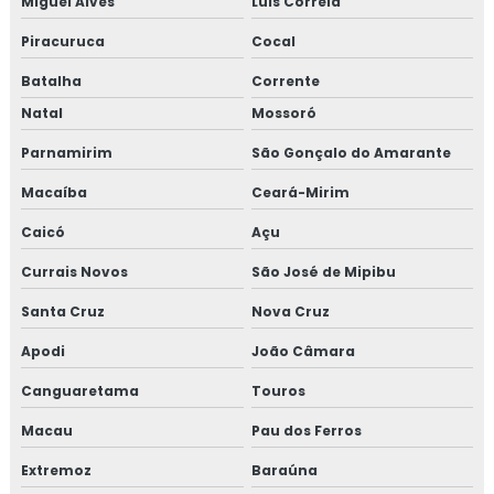
Miguel Alves
Luís Correia
Piracuruca
Cocal
Batalha
Corrente
Natal
Mossoró
Parnamirim
São Gonçalo do Amarante
Macaíba
Ceará-Mirim
Caicó
Açu
Currais Novos
São José de Mipibu
Santa Cruz
Nova Cruz
Apodi
João Câmara
Canguaretama
Touros
Macau
Pau dos Ferros
Extremoz
Baraúna