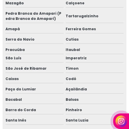
Mazagão
Calçoene
Pedra Branca do Amapari (P
Tartarugalzinho
edra Branca do Amaparí)
Amapá
Ferreira Gomes
Serra do Navio
Cutias
Pracuúba
Itaubal
São Luís
Imperatriz
São José de Ribamar
Timon
Caixas
Codó
Paço do Lumiar
Açailândia
Bacabal
Balsas
Barra do Corda
Pinheiro
Santa Inês
Santa Luzia