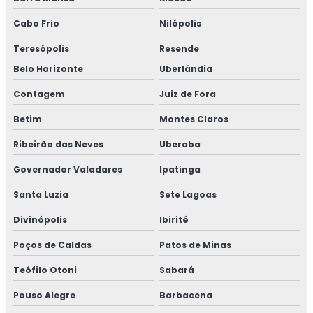
Cabo Frio
Nilópolis
Teresópolis
Resende
Belo Horizonte
Uberlândia
Contagem
Juiz de Fora
Betim
Montes Claros
Ribeirão das Neves
Uberaba
Governador Valadares
Ipatinga
Santa Luzia
Sete Lagoas
Divinópolis
Ibirité
Poços de Caldas
Patos de Minas
Teófilo Otoni
Sabará
Pouso Alegre
Barbacena