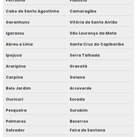
Petrolina
Paulista
Cabo de Santo Agostinho
Camaragibe
Garanhuns
Vitória de Santo Antão
Igarassu
São Lourenço da Mata
Abreu e Lima
Santa Cruz do Capibaribe
Ipojuca
Serra Talhada
Araripina
Gravatá
Carpina
Goiana
Belo Jardim
Arcoverde
Ouricuri
Escada
Pesqueira
Surubim
Palmares
Bezerros
Salvador
Feira de Santana