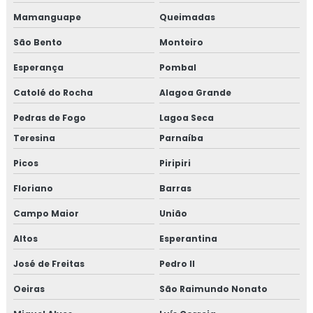
Mamanguape
Queimadas
São Bento
Monteiro
Esperança
Pombal
Catolé do Rocha
Alagoa Grande
Pedras de Fogo
Lagoa Seca
Teresina
Parnaíba
Picos
Piripiri
Floriano
Barras
Campo Maior
União
Altos
Esperantina
José de Freitas
Pedro II
Oeiras
São Raimundo Nonato