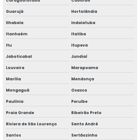
Caraguatatuba
Cubatão
Guarujá
Hortolândia
Ilhabela
Indaiatuba
Itanhaém
Itatiba
Itu
Itupeva
Jaboticabal
Jundiaí
Louveira
Marapoama
Marília
Mendonça
Mongaguá
Osasco
Paulínia
Peruíbe
Praia Grande
Ribeirão Preto
Riviera de São Lourenço
Santo André
Santos
Sertãozinho