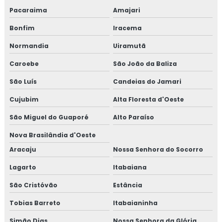
Pacaraima
Amajari
Bonfim
Iracema
Normandia
Uiramutã
Caroebe
São João da Baliza
São Luís
Candeias do Jamari
Cujubim
Alta Floresta d'Oeste
São Miguel do Guaporé
Alto Paraíso
Nova Brasilândia d'Oeste
Aracaju
Nossa Senhora do Socorro
Lagarto
Itabaiana
São Cristóvão
Estância
Tobias Barreto
Itabaianinha
Simão Dias
Nossa Senhora da Glória