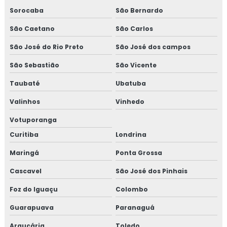
Sorocaba
São Bernardo
São Caetano
São Carlos
São José do Rio Preto
São José dos campos
São Sebastião
São Vicente
Taubaté
Ubatuba
Valinhos
Vinhedo
Votuporanga
Curitiba
Londrina
Maringá
Ponta Grossa
Cascavel
São José dos Pinhais
Foz do Iguaçu
Colombo
Guarapuava
Paranaguá
Araucária
Toledo