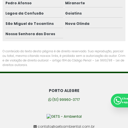
Pedro Afonso
Miranorte
Lagoa da Confusão
Goiatins
São Miguel do Tocantins
Nova Olinda
Nossa Senhora das Dores
O conteúdo do texto desta página é de direito reservado. Sua reprodução, parcial
ou total, mesmo citando nossos links, é proibida sem a autorização do autor. Crim
e de violação de direito autoral – artigo 184 do Código Penal –
Lei 9610/98 - Lei de
direitos autorais
.
PORTO ALEGRE
Cha
(51) 99960-3717
sap
contato@getsambiental.com.br