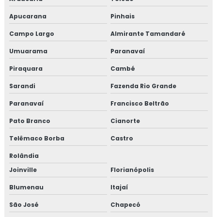
Apucarana
Pinhais
Campo Largo
Almirante Tamandaré
Umuarama
Paranavaí
Piraquara
Cambé
Sarandi
Fazenda Rio Grande
Paranavaí
Francisco Beltrão
Pato Branco
Cianorte
Telêmaco Borba
Castro
Rolândia
Joinville
Florianópolis
Blumenau
Itajaí
São José
Chapecó