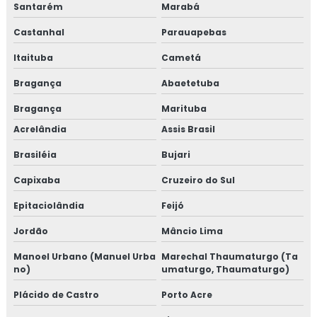
Santarém
Marabá
Castanhal
Parauapebas
Itaituba
Cametá
Bragança
Abaetetuba
Bragança
Marituba
Acrelândia
Assis Brasil
Brasiléia
Bujari
Capixaba
Cruzeiro do Sul
Epitaciolândia
Feijó
Jordão
Mâncio Lima
Manoel Urbano (Manuel Urba
Marechal Thaumaturgo (Ta
no)
umaturgo, Thaumaturgo)
Plácido de Castro
Porto Acre