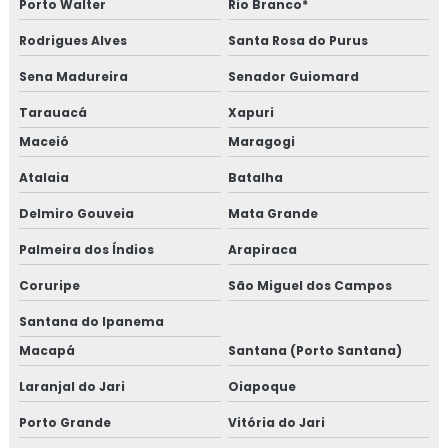
Porto Walter
Rio Branco*
Rodrigues Alves
Santa Rosa do Purus
Sena Madureira
Senador Guiomard
Tarauacá
Xapuri
Maceió
Maragogi
Atalaia
Batalha
Delmiro Gouveia
Mata Grande
Palmeira dos Índios
Arapiraca
Coruripe
São Miguel dos Campos
Santana do Ipanema
Macapá
Santana (Porto Santana)
Laranjal do Jari
Oiapoque
Porto Grande
Vitória do Jari