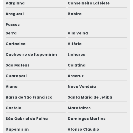
Varginha
Conselheiro Lafeiete
Araguari
Itabira
Passos
Serra
Vila Velha
Cariacica
Vitória
Cachoeiro de Itapemirim
Linhares
São Mateus
Colatina
Guarapari
Aracruz
Viana
Nova Venécia
Barra de São Francisco
Santa Maria de Jetibá
Castelo
Marataízes
São Gabriel da Palha
Domingos Martins
Itapemirim
Afonso Cláudio