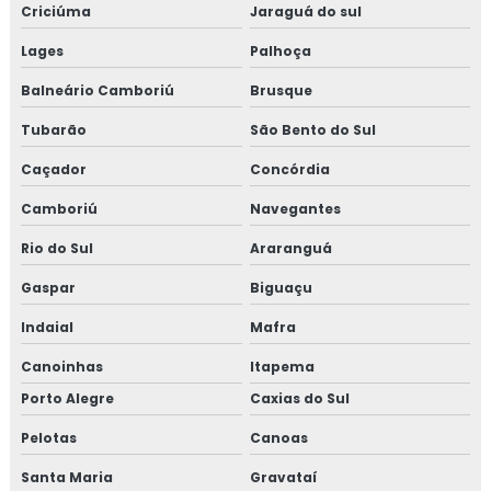
Criciúma
Jaraguá do sul
Lages
Palhoça
Balneário Camboriú
Brusque
Tubarão
São Bento do Sul
Caçador
Concórdia
Camboriú
Navegantes
Rio do Sul
Araranguá
Gaspar
Biguaçu
Indaial
Mafra
Canoinhas
Itapema
Porto Alegre
Caxias do Sul
Pelotas
Canoas
Santa Maria
Gravataí