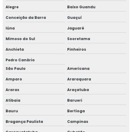
Alegre
Baixo Guandu
Conceição da Barra
Guaçuí
Iúna
Jaguaré
Mimoso do Sul
Sooretama
Anchieta
Pinheiros
Pedro Canário
São Paulo
Americana
Amparo
Araraquara
Araras
Araçatuba
Atibaia
Barueri
Bauru
Bertioga
Bragança Paulista
Campinas