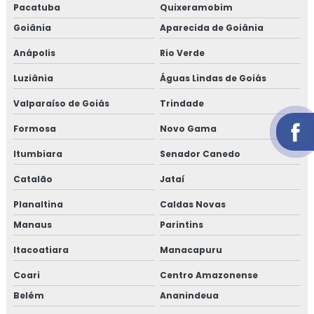
Pacatuba
Quixeramobim
Goiânia
Aparecida de Goiânia
Anápolis
Rio Verde
Luziânia
Águas Lindas de Goiás
Valparaíso de Goiás
Trindade
Formosa
Novo Gama
Itumbiara
Senador Canedo
Catalão
Jataí
Planaltina
Caldas Novas
Manaus
Parintins
Itacoatiara
Manacapuru
Coari
Centro Amazonense
Belém
Ananindeua