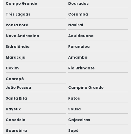
Campo Grande
Dourados
Três Lagoas
Corumbá
Ponta Porã
Naviraí
Nova Andradina
Aquidauana
Sidrolândia
Paranaíba
Maracaju
Amambai
Coxim
Rio Brilhante
Caarapó
João Pessoa
Campina Grande
Santa Rita
Patos
Bayeux
Sousa
Cabedelo
Cajazeiras
Guarabira
Sapé