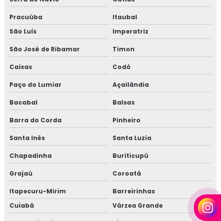
Pracuúba
Itaubal
São Luís
Imperatriz
São José de Ribamar
Timon
Caixas
Codó
Paço do Lumiar
Açailândia
Bacabal
Balsas
Barra do Corda
Pinheiro
Santa Inês
Santa Luzia
Chapadinha
Buriticupú
Grajaú
Coroatá
Itapecuru-Mirim
Barreirinhas
Cuiabá
Várzea Grande