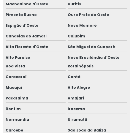
Machadinho d'Oeste
Buritis
Pimenta Bueno
Ouro Preto do Oeste
Espigão d'Oeste
Nova Mamoré
Candeias do Jamari
Cujubim
Alta Floresta d'Oeste
São Miguel do Guaporé
Alto Paraíso
Nova Brasilândia d'Oeste
Boa Vista
Rorainópolis
Caracaraí
Cantá
Mucajaí
Alto Alegre
Pacaraima
Amajari
Bonfim
Iracema
Normandia
Uiramutã
Caroebe
São João da Baliza