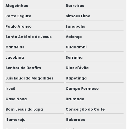
Alagoinhas
Barreiras
Porto Seguro
Simões Filho
Paulo Afonso
Eunápolis
Santo Antônio de Jesus
Valença
Candeias
Guanambi
Jacobina
Serrinha
Senhor do Bonfim
Dias d'Ávila
Luís Eduardo Magalhães
Itapetinga
Irecê
Campo Formoso
Casa Nova
Brumado
Bom Jesus da Lapa
Conceição do Coité
Itamaraju
Itaberaba