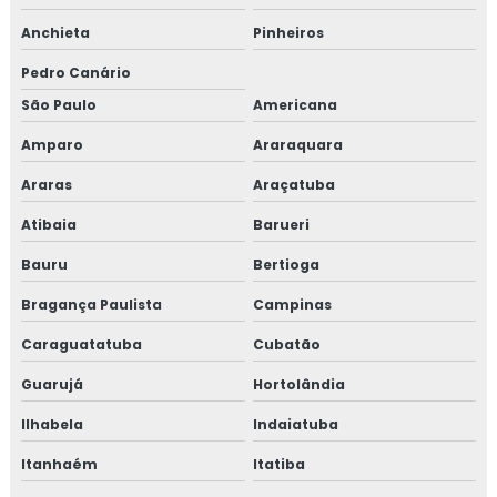
Anchieta
Pinheiros
Pedro Canário
São Paulo
Americana
Amparo
Araraquara
Araras
Araçatuba
Atibaia
Barueri
Bauru
Bertioga
Bragança Paulista
Campinas
Caraguatatuba
Cubatão
Guarujá
Hortolândia
Ilhabela
Indaiatuba
Itanhaém
Itatiba