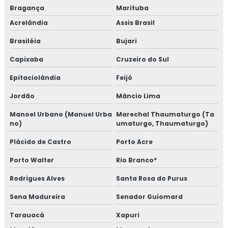
Bragança
Marituba
Acrelândia
Assis Brasil
Brasiléia
Bujari
Capixaba
Cruzeiro do Sul
Epitaciolândia
Feijó
Jordão
Mâncio Lima
Manoel Urbano (Manuel Urba
Marechal Thaumaturgo (Ta
no)
umaturgo, Thaumaturgo)
Plácido de Castro
Porto Acre
Porto Walter
Rio Branco*
Rodrigues Alves
Santa Rosa do Purus
Sena Madureira
Senador Guiomard
Tarauacá
Xapuri