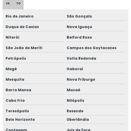
SE
TO
Rio de Janeiro
São Gonçalo
Duque de Caxias
Nova Iguaçu
Niterói
Belford Roxo
São João de Meriti
Campos dos Goytacazes
Petrópolis
Volta Redonda
Magé
Itaboraí
Mesquita
Nova Friburgo
Barra Mansa
Macaé
Cabo Frio
Nilópolis
Teresópolis
Resende
Belo Horizonte
Uberlândia
Contagem
Juiz de Fora