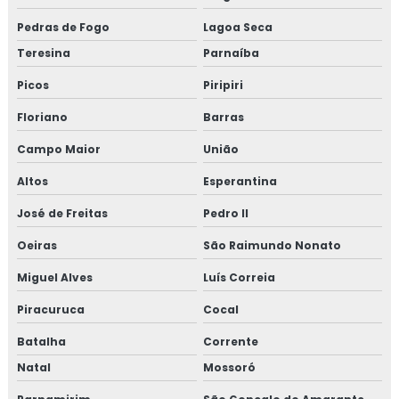
Pedras de Fogo
Lagoa Seca
Teresina
Parnaíba
Picos
Piripiri
Floriano
Barras
Campo Maior
União
Altos
Esperantina
José de Freitas
Pedro II
Oeiras
São Raimundo Nonato
Miguel Alves
Luís Correia
Piracuruca
Cocal
Batalha
Corrente
Natal
Mossoró