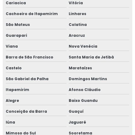
Cariacica
Vitória
Cachoeiro de Itapemirim
Linhares
São Mateus
Colatina
Guarapari
Aracruz
Viana
Nova Venécia
Barra de São Francisco
Santa Maria de Jetibá
Castelo
Marataízes
São Gabriel da Palha
Domingos Martins
Itapemirim
Afonso Cláudio
Alegre
Baixo Guandu
Conceição da Barra
Guaçuí
Iúna
Jaguaré
Mimoso do Sul
Sooretama