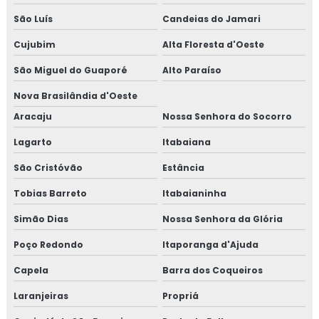
São Luís
Candeias do Jamari
Cujubim
Alta Floresta d'Oeste
São Miguel do Guaporé
Alto Paraíso
Nova Brasilândia d'Oeste
Aracaju
Nossa Senhora do Socorro
Lagarto
Itabaiana
São Cristóvão
Estância
Tobias Barreto
Itabaianinha
Simão Dias
Nossa Senhora da Glória
Poço Redondo
Itaporanga d'Ajuda
Capela
Barra dos Coqueiros
Laranjeiras
Propriá