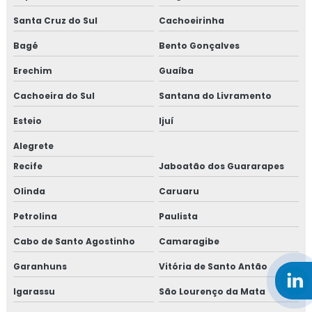
Santa Cruz do Sul
Cachoeirinha
Bagé
Bento Gonçalves
Erechim
Guaíba
Cachoeira do Sul
Santana do Livramento
Esteio
Ijuí
Alegrete
Recife
Jaboatão dos Guararapes
Olinda
Caruaru
Petrolina
Paulista
Cabo de Santo Agostinho
Camaragibe
Garanhuns
Vitória de Santo Antão
Igarassu
São Lourenço da Mata