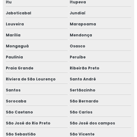
Itu
Itupeva
Jaboticabal
Jundiaí
Louveira
Marapoama
Marília
Mendonça
Mongaguá
Osasco
Paulínia
Peruíbe
Praia Grande
Ribeirão Preto
Riviera de São Lourenço
Santo André
Santos
Sertãozinho
Sorocaba
São Bernardo
São Caetano
São Carlos
São José do Rio Preto
São José dos campos
São Sebastião
São Vicente