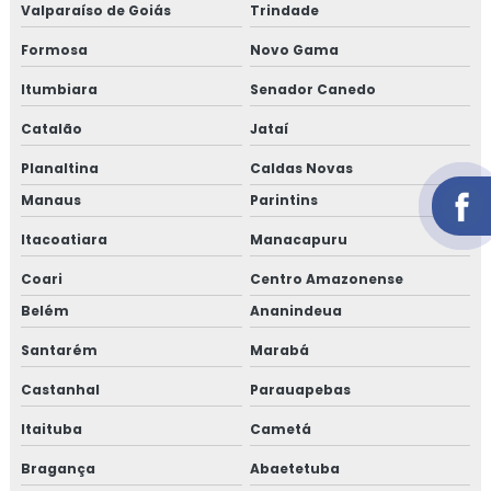
Valparaíso de Goiás
Trindade
Formosa
Novo Gama
Itumbiara
Senador Canedo
Catalão
Jataí
Planaltina
Caldas Novas
Manaus
Parintins
Itacoatiara
Manacapuru
Coari
Centro Amazonense
Belém
Ananindeua
Santarém
Marabá
Castanhal
Parauapebas
Itaituba
Cametá
Bragança
Abaetetuba