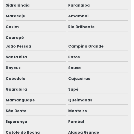
Sidrolândia
Paranaíba
Maracaju
Amambai
Coxim
Rio Brilhante
Caarapó
João Pessoa
Campina Grande
Santa Rita
Patos
Bayeux
Sousa
Cabedelo
Cajazeiras
Guarabira
Sapé
Mamanguape
Queimadas
São Bento
Monteiro
Esperança
Pombal
Catolé do Rocha
Alagoa Grande