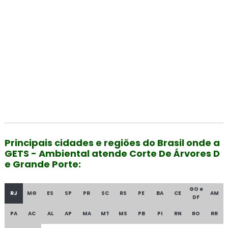
Principais cidades e regiões do Brasil onde a
GETS - Ambiental atende Corte De Árvores D
e Grande Porte:
GO e
RJ
MG
ES
SP
PR
SC
RS
PE
BA
CE
AM
DF
PA
AC
AL
AP
MA
MT
MS
PB
PI
RN
RO
RR