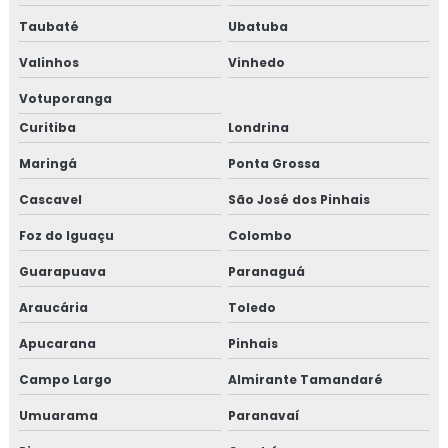
Taubaté
Ubatuba
Valinhos
Vinhedo
Votuporanga
Curitiba
Londrina
Maringá
Ponta Grossa
Cascavel
São José dos Pinhais
Foz do Iguaçu
Colombo
Guarapuava
Paranaguá
Araucária
Toledo
Apucarana
Pinhais
Campo Largo
Almirante Tamandaré
Umuarama
Paranavaí