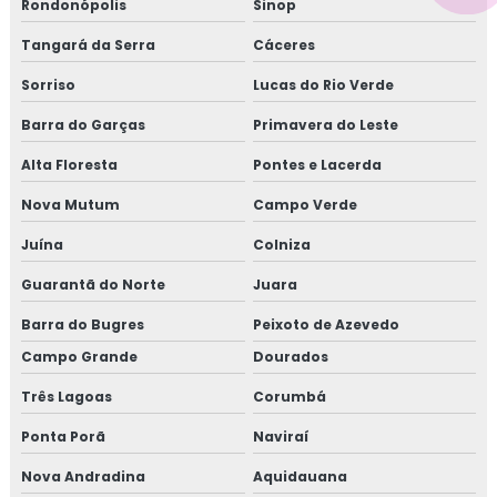
Rondonópolis
Sinop
Tangará da Serra
Cáceres
Sorriso
Lucas do Rio Verde
Barra do Garças
Primavera do Leste
Alta Floresta
Pontes e Lacerda
Nova Mutum
Campo Verde
Juína
Colniza
Guarantã do Norte
Juara
Barra do Bugres
Peixoto de Azevedo
Campo Grande
Dourados
Três Lagoas
Corumbá
Ponta Porã
Naviraí
Nova Andradina
Aquidauana