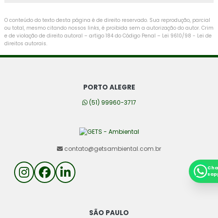
O conteúdo do texto desta página é de direito reservado. Sua reprodução, parcial
ou total, mesmo citando nossos links, é proibida sem a autorização do autor. Crim
e de violação de direito autoral – artigo 184 do Código Penal –
Lei 9610/98 - Lei de
direitos autorais
.
PORTO ALEGRE
(51) 99960-3717
contato@getsambiental.com.br
Cha
sap
SÃO PAULO