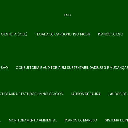
ESG
TO ESTUFA (IGEE)
PEGADA DE CARBONO: ISO 14064
PLANOS DE ESG
SSÃO
CONSULTORIA E AUDITORIA EM SUSTENTABILIDADE, ESG E MUDANÇA
ICTIOFAUNA E ESTUDOS LIMNOLOGICOS
LAUDOS DE FAUNA
LAUDOS DE 
L
MONITORAMENTO AMBIENTAL
PLANOS DE MANEJO
SISTEMA DE 