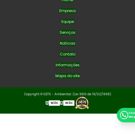
Empresa
Equipe
Serviços
Notícias
Contato
Informações
Mapa do site
Copyright © GETS - Ambiental. (Lei 9610 de 19/02/1998)
W3C
W3C
Cha
Wha