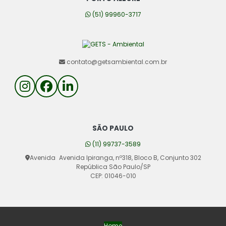
(51) 99960-3717
contato@getsambiental.com.br
SÃO PAULO
(11) 99737-3589
Avenida
Avenida Ipiranga, nº318, Bloco B, Conjunto 302
República São Paulo/SP
CEP: 01046-010
Home