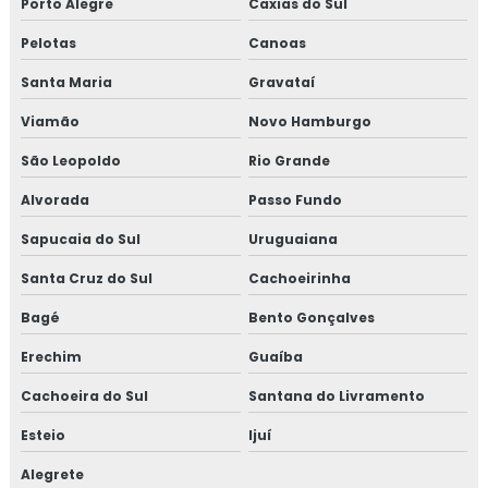
Porto Alegre
Caxias do Sul
Pelotas
Canoas
Santa Maria
Gravataí
Viamão
Novo Hamburgo
São Leopoldo
Rio Grande
Alvorada
Passo Fundo
Sapucaia do Sul
Uruguaiana
Santa Cruz do Sul
Cachoeirinha
Bagé
Bento Gonçalves
Erechim
Guaíba
Cachoeira do Sul
Santana do Livramento
Esteio
Ijuí
Alegrete