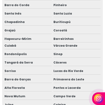
Barra do Corda
Pinheiro
Santa Inês
Santa Luzia
Chapadinha
Buriticupú
Grajaú
Coroatá
Itapecuru-Mirim
Barreirinhas
Cuiabá
Várzea Grande
Rondonópolis
Sinop
Tangará da Serra
Cáceres
Sorriso
Lucas do Rio Verde
Barra do Garças
Primavera do Leste
Alta Floresta
Pontes e Lacerda
Nova Mutum
Campo Verde
Juína
Colniza