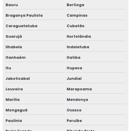
Bauru
Bertioga
Bragança Paulista
Campinas
Caraguatatuba
Cubatão
Guarujá
Hortolândia
Ilhabela
Indaiatuba
Itanhaém
Itatiba
Itu
Itupeva
Jaboticabal
Jundiaí
Louveira
Marapoama
Marília
Mendonça
Mongaguá
Osasco
Paulínia
Peruíbe