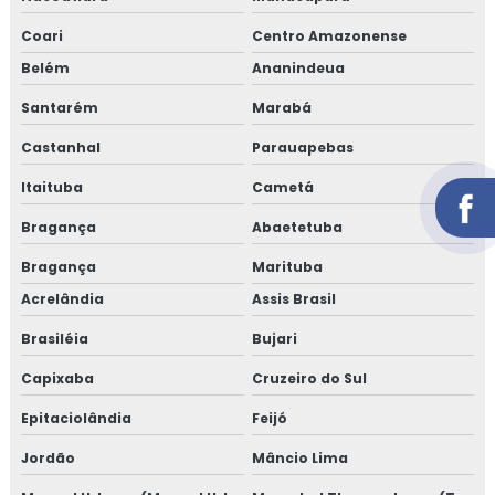
Coari
Centro Amazonense
Belém
Ananindeua
Santarém
Marabá
Castanhal
Parauapebas
Itaituba
Cametá
Bragança
Abaetetuba
Bragança
Marituba
Acrelândia
Assis Brasil
Brasiléia
Bujari
Capixaba
Cruzeiro do Sul
Epitaciolândia
Feijó
Jordão
Mâncio Lima