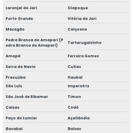
Laranjal do Jari
Oiapoque
Porto Grande
Vitória do Jari
Mazagão
Calçoene
Pedra Branca do Amapari (P
Tartarugalzinho
edra Branca do Amaparí)
Amapá
Ferreira Gomes
Serra do Navio
Cutias
Pracuúba
Itaubal
São Luís
Imperatriz
São José de Ribamar
Timon
Caixas
Codó
Paço do Lumiar
Açailândia
Bacabal
Balsas