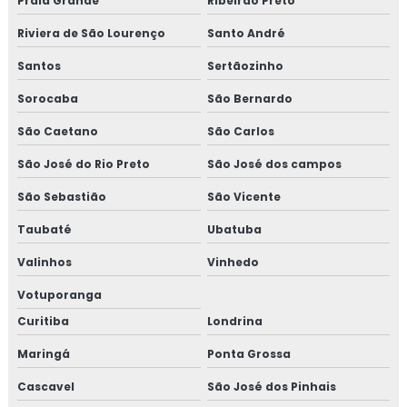
Praia Grande
Ribeirão Preto
Riviera de São Lourenço
Santo André
Santos
Sertãozinho
Sorocaba
São Bernardo
São Caetano
São Carlos
São José do Rio Preto
São José dos campos
São Sebastião
São Vicente
Taubaté
Ubatuba
Valinhos
Vinhedo
Votuporanga
Curitiba
Londrina
Maringá
Ponta Grossa
Cascavel
São José dos Pinhais