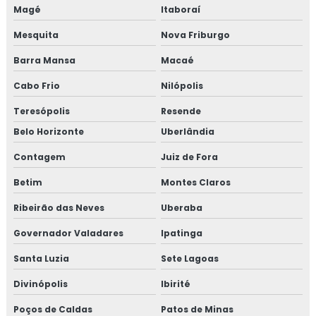
Magé
Itaboraí
Mesquita
Nova Friburgo
Barra Mansa
Macaé
Cabo Frio
Nilópolis
Teresópolis
Resende
Belo Horizonte
Uberlândia
Contagem
Juiz de Fora
Betim
Montes Claros
Ribeirão das Neves
Uberaba
Governador Valadares
Ipatinga
Santa Luzia
Sete Lagoas
Divinópolis
Ibirité
Poços de Caldas
Patos de Minas