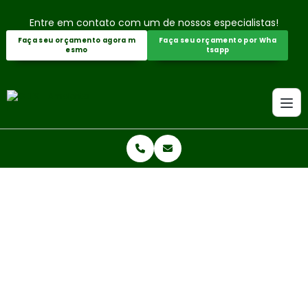
Entre em contato com um de nossos especialistas!
Faça seu orçamento agora m
Faça seu orçamento por Wha
esmo
tsapp
Home
Informações
Projetos de crédito de carbono
PROJETOS DE CRÉDITO DE CARBO
NO