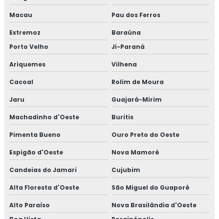
Macau
Pau dos Ferros
Extremoz
Baraúna
Porto Velho
Ji-Paraná
Ariquemes
Vilhena
Cacoal
Rolim de Moura
Jaru
Guajará-Mirim
Machadinho d'Oeste
Buritis
Pimenta Bueno
Ouro Preto do Oeste
Espigão d'Oeste
Nova Mamoré
Candeias do Jamari
Cujubim
Alta Floresta d'Oeste
São Miguel do Guaporé
Alto Paraíso
Nova Brasilândia d'Oeste