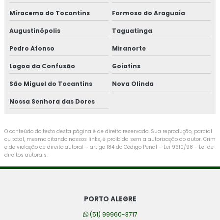
Miracema do Tocantins
Formoso do Araguaia
Augustinópolis
Taguatinga
Pedro Afonso
Miranorte
Lagoa da Confusão
Goiatins
São Miguel do Tocantins
Nova Olinda
Nossa Senhora das Dores
O conteúdo do texto desta página é de direito reservado. Sua reprodução, parcial
ou total, mesmo citando nossos links, é proibida sem a autorização do autor. Crim
e de violação de direito autoral – artigo 184 do Código Penal –
Lei 9610/98 - Lei de
direitos autorais
.
PORTO ALEGRE
(51) 99960-3717