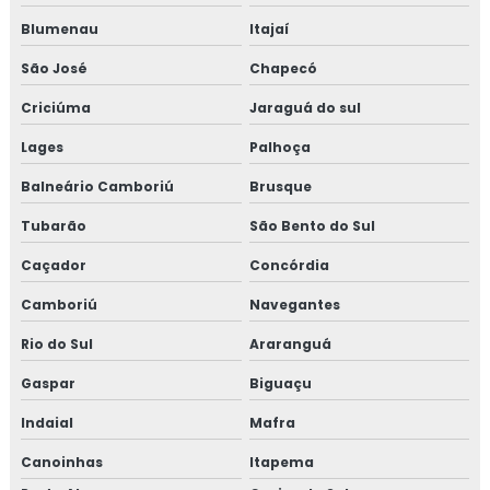
Blumenau
Itajaí
São José
Chapecó
Criciúma
Jaraguá do sul
Lages
Palhoça
Balneário Camboriú
Brusque
Tubarão
São Bento do Sul
Caçador
Concórdia
Camboriú
Navegantes
Rio do Sul
Araranguá
Gaspar
Biguaçu
Indaial
Mafra
Canoinhas
Itapema