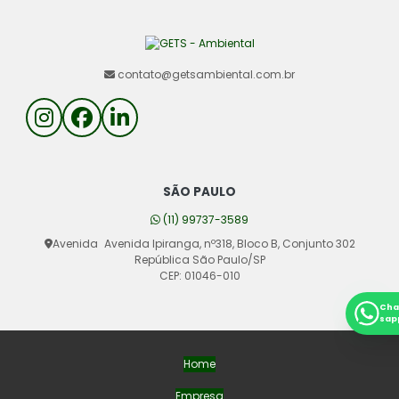
contato@getsambiental.com.br
SÃO PAULO
(11) 99737-3589
Avenida
Avenida Ipiranga, nº318, Bloco B, Conjunto 302
República São Paulo/SP
CEP: 01046-010
Cha
sap
Home
Empresa