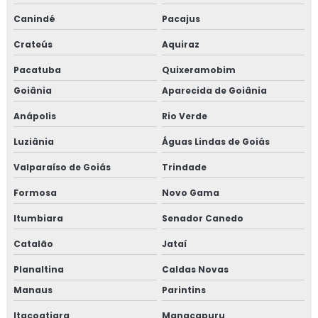
Canindé
Pacajus
Crateús
Aquiraz
Pacatuba
Quixeramobim
Goiânia
Aparecida de Goiânia
Anápolis
Rio Verde
Luziânia
Águas Lindas de Goiás
Valparaíso de Goiás
Trindade
Formosa
Novo Gama
Itumbiara
Senador Canedo
Catalão
Jataí
Planaltina
Caldas Novas
Manaus
Parintins
Itacoatiara
Manacapuru