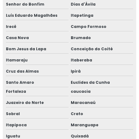
Senhor do Bonfim
Dias d'Ávila
Luís Eduardo Magalhães
Itapetinga
Irecê
Campo Formoso
Casa Nova
Brumado
Bom Jesus da Lapa
Conceição do Coité
Itamaraju
Itaberaba
Cruz das Almas
Ipirá
Santo Amaro
Euclides da Cunha
Fortaleza
caucacia
Juazeiro do Norte
Maracanaú
Sobral
Crato
Itapipoca
Maranguape
Iguatu
Quixadá