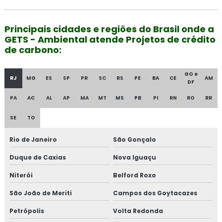
Principais cidades e regiões do Brasil onde a
GETS - Ambiental atende Projetos de crédito
de carbono:
GO e
RJ
MG
ES
SP
PR
SC
RS
PE
BA
CE
AM
DF
PA
AC
AL
AP
MA
MT
MS
PB
PI
RN
RO
RR
SE
TO
Rio de Janeiro
São Gonçalo
Duque de Caxias
Nova Iguaçu
Niterói
Belford Roxo
São João de Meriti
Campos dos Goytacazes
Petrópolis
Volta Redonda