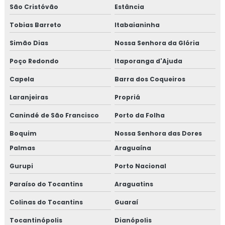
São Cristóvão
Estância
Tobias Barreto
Itabaianinha
Simão Dias
Nossa Senhora da Glória
Poço Redondo
Itaporanga d'Ajuda
Capela
Barra dos Coqueiros
Laranjeiras
Propriá
Canindé de São Francisco
Porto da Folha
Boquim
Nossa Senhora das Dores
Palmas
Araguaína
Gurupi
Porto Nacional
Paraíso do Tocantins
Araguatins
Colinas do Tocantins
Guaraí
Tocantinópolis
Dianópolis