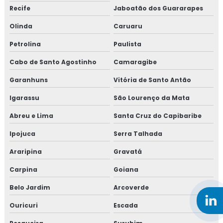
Recife
Jaboatão dos Guararapes
Olinda
Caruaru
Petrolina
Paulista
Cabo de Santo Agostinho
Camaragibe
Garanhuns
Vitória de Santo Antão
Igarassu
São Lourenço da Mata
Abreu e Lima
Santa Cruz do Capibaribe
Ipojuca
Serra Talhada
Araripina
Gravatá
Carpina
Goiana
Belo Jardim
Arcoverde
Ouricuri
Escada