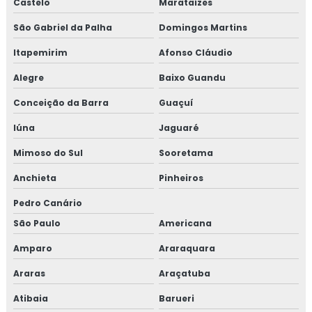
Castelo
Marataízes
São Gabriel da Palha
Domingos Martins
Itapemirim
Afonso Cláudio
Alegre
Baixo Guandu
Conceição da Barra
Guaçuí
Iúna
Jaguaré
Mimoso do Sul
Sooretama
Anchieta
Pinheiros
Pedro Canário
São Paulo
Americana
Amparo
Araraquara
Araras
Araçatuba
Atibaia
Barueri