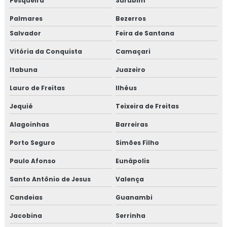
Pesqueira
Surubim
Palmares
Bezerros
Salvador
Feira de Santana
Vitória da Conquista
Camaçari
Itabuna
Juazeiro
Lauro de Freitas
Ilhéus
Jequié
Teixeira de Freitas
Alagoinhas
Barreiras
Porto Seguro
Simões Filho
Paulo Afonso
Eunápolis
Santo Antônio de Jesus
Valença
Candeias
Guanambi
Jacobina
Serrinha