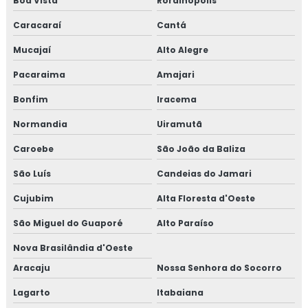
Boa Vista
Rorainópolis
Caracaraí
Cantá
Mucajaí
Alto Alegre
Pacaraima
Amajari
Bonfim
Iracema
Normandia
Uiramutã
Caroebe
São João da Baliza
São Luís
Candeias do Jamari
Cujubim
Alta Floresta d'Oeste
São Miguel do Guaporé
Alto Paraíso
Nova Brasilândia d'Oeste
Aracaju
Nossa Senhora do Socorro
Lagarto
Itabaiana