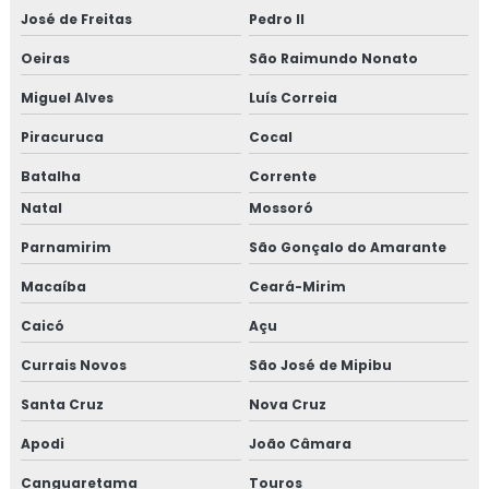
José de Freitas
Pedro II
Oeiras
São Raimundo Nonato
Miguel Alves
Luís Correia
Piracuruca
Cocal
Batalha
Corrente
Natal
Mossoró
Parnamirim
São Gonçalo do Amarante
Macaíba
Ceará-Mirim
Caicó
Açu
Currais Novos
São José de Mipibu
Santa Cruz
Nova Cruz
Apodi
João Câmara
Canguaretama
Touros