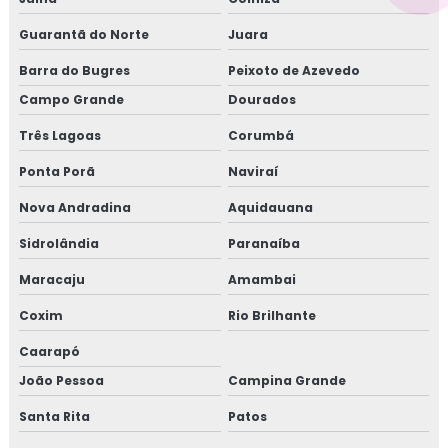
Guarantã do Norte
Juara
Barra do Bugres
Peixoto de Azevedo
Campo Grande
Dourados
Três Lagoas
Corumbá
Ponta Porã
Naviraí
Nova Andradina
Aquidauana
Sidrolândia
Paranaíba
Maracaju
Amambai
Coxim
Rio Brilhante
Caarapó
João Pessoa
Campina Grande
Santa Rita
Patos