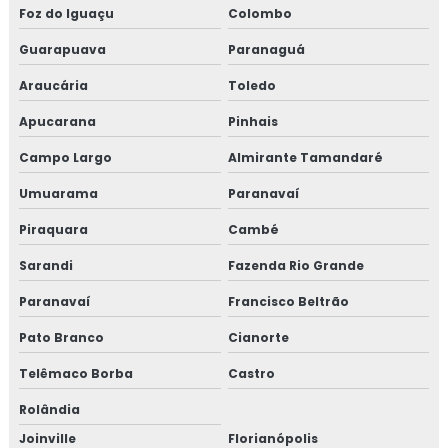
Foz do Iguaçu
Colombo
Guarapuava
Paranaguá
Araucária
Toledo
Apucarana
Pinhais
Campo Largo
Almirante Tamandaré
Umuarama
Paranavaí
Piraquara
Cambé
Sarandi
Fazenda Rio Grande
Paranavaí
Francisco Beltrão
Pato Branco
Cianorte
Telêmaco Borba
Castro
Rolândia
Joinville
Florianópolis