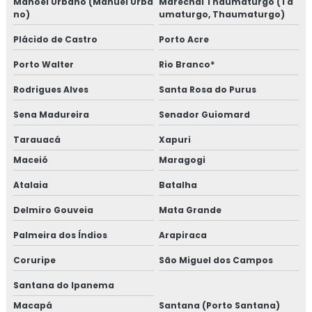
Manoel Urbano (Manuel Urba
Marechal Thaumaturgo (Ta
no)
umaturgo, Thaumaturgo)
Plácido de Castro
Porto Acre
Porto Walter
Rio Branco*
Rodrigues Alves
Santa Rosa do Purus
Sena Madureira
Senador Guiomard
Tarauacá
Xapuri
Maceió
Maragogi
Atalaia
Batalha
Delmiro Gouveia
Mata Grande
Palmeira dos Índios
Arapiraca
Coruripe
São Miguel dos Campos
Santana do Ipanema
Macapá
Santana (Porto Santana)