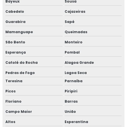
Bayeux
Sousa
Cabedelo
Cajazeiras
Guarabira
Sapé
Mamanguape
Queimadas
São Bento
Monteiro
Esperança
Pombal
Catolé do Rocha
Alagoa Grande
Pedras de Fogo
Lagoa Seca
Teresina
Parnaíba
Picos
Piripiri
Floriano
Barras
Campo Maior
União
Altos
Esperantina