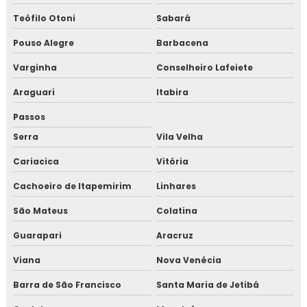
Teófilo Otoni
Sabará
Pouso Alegre
Barbacena
Varginha
Conselheiro Lafeiete
Araguari
Itabira
Passos
Serra
Vila Velha
Cariacica
Vitória
Cachoeiro de Itapemirim
Linhares
São Mateus
Colatina
Guarapari
Aracruz
Viana
Nova Venécia
Barra de São Francisco
Santa Maria de Jetibá