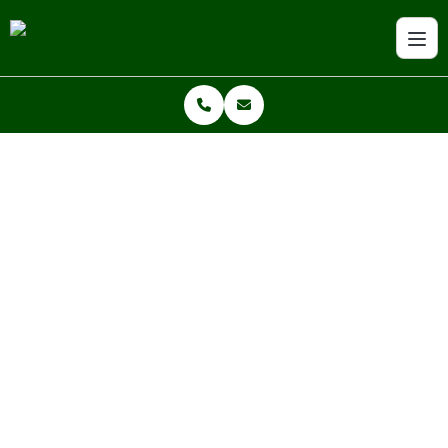
Home
Notícias
Gestão Eficiente de Resíduos Sólidos: Transformando Desafios em
Soluções Sustentáveis
GESTÃO EFICIENTE DE RESÍDUOS
SÓLIDOS: TRANSFORMANDO
DESAFIOS EM SOLUÇÕES
SUSTENTÁVEIS