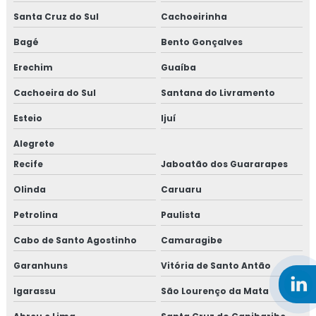
Santa Cruz do Sul
Cachoeirinha
Bagé
Bento Gonçalves
Erechim
Guaíba
Cachoeira do Sul
Santana do Livramento
Esteio
Ijuí
Alegrete
Recife
Jaboatão dos Guararapes
Olinda
Caruaru
Petrolina
Paulista
Cabo de Santo Agostinho
Camaragibe
Garanhuns
Vitória de Santo Antão
Igarassu
São Lourenço da Mata