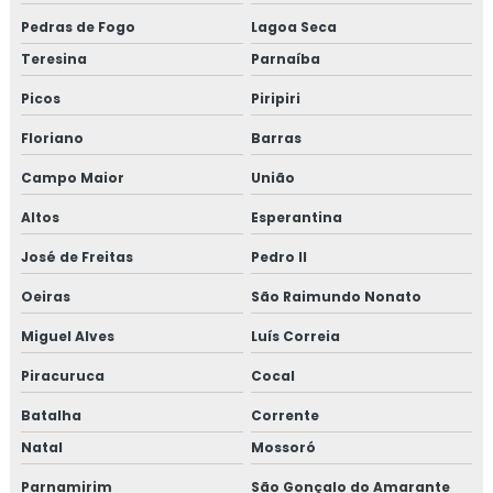
Pedras de Fogo
Lagoa Seca
Teresina
Parnaíba
Picos
Piripiri
Floriano
Barras
Campo Maior
União
Altos
Esperantina
José de Freitas
Pedro II
Oeiras
São Raimundo Nonato
Miguel Alves
Luís Correia
Piracuruca
Cocal
Batalha
Corrente
Natal
Mossoró
Parnamirim
São Gonçalo do Amarante