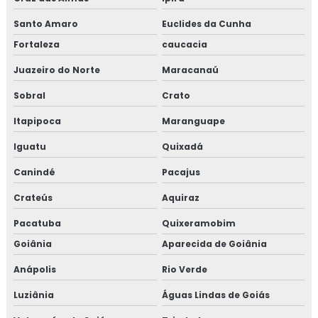
Santo Amaro
Euclides da Cunha
Fortaleza
caucacia
Juazeiro do Norte
Maracanaú
Sobral
Crato
Itapipoca
Maranguape
Iguatu
Quixadá
Canindé
Pacajus
Crateús
Aquiraz
Pacatuba
Quixeramobim
Goiânia
Aparecida de Goiânia
Anápolis
Rio Verde
Luziânia
Águas Lindas de Goiás