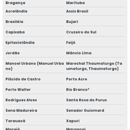
Bragança
Marituba
Acrelândia
Assis Brasil
Brasiléia
Bujari
Capixaba
Cruzeiro do Sul
Epitaciolândia
Feijó
Jordão
Mâncio Lima
Manoel Urbano (Manuel Urba
Marechal Thaumaturgo (Ta
no)
umaturgo, Thaumaturgo)
Plácido de Castro
Porto Acre
Porto Walter
Rio Branco*
Rodrigues Alves
Santa Rosa do Purus
Sena Madureira
Senador Guiomard
Tarauacá
Xapuri
Maceió
Maragogi