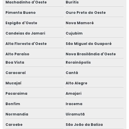
Machadinho d'Oeste
Buritis
Pimenta Bueno
Ouro Preto do Oeste
Espigão d'Oeste
Nova Mamoré
Candeias do Jamari
Cujubim
Alta Floresta d'Oeste
São Miguel do Guaporé
Alto Paraíso
Nova Brasilândia d'Oeste
Boa Vista
Rorainópolis
Caracaraí
Cantá
Mucajaí
Alto Alegre
Pacaraima
Amajari
Bonfim
Iracema
Normandia
Uiramutã
Caroebe
São João da Baliza