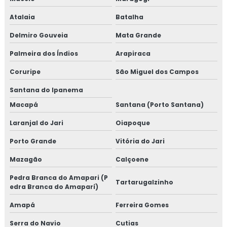
Atalaia
Batalha
Delmiro Gouveia
Mata Grande
Palmeira dos Índios
Arapiraca
Coruripe
São Miguel dos Campos
Santana do Ipanema
Macapá
Santana (Porto Santana)
Laranjal do Jari
Oiapoque
Porto Grande
Vitória do Jari
Mazagão
Calçoene
Pedra Branca do Amapari (P
Tartarugalzinho
edra Branca do Amaparí)
Amapá
Ferreira Gomes
Serra do Navio
Cutias