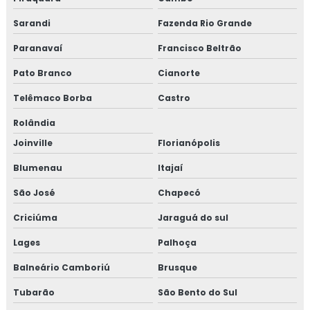
Sarandi
Fazenda Rio Grande
Paranavaí
Francisco Beltrão
Pato Branco
Cianorte
Telêmaco Borba
Castro
Rolândia
Joinville
Florianópolis
Blumenau
Itajaí
São José
Chapecó
Criciúma
Jaraguá do sul
Lages
Palhoça
Balneário Camboriú
Brusque
Tubarão
São Bento do Sul