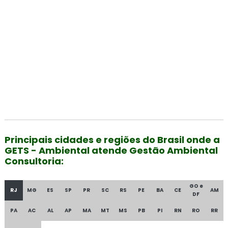
Principais cidades e regiões do Brasil onde a
GETS - Ambiental atende Gestão Ambiental
Consultoria:
GO e
RJ
MG
ES
SP
PR
SC
RS
PE
BA
CE
AM
DF
PA
AC
AL
AP
MA
MT
MS
PB
PI
RN
RO
RR