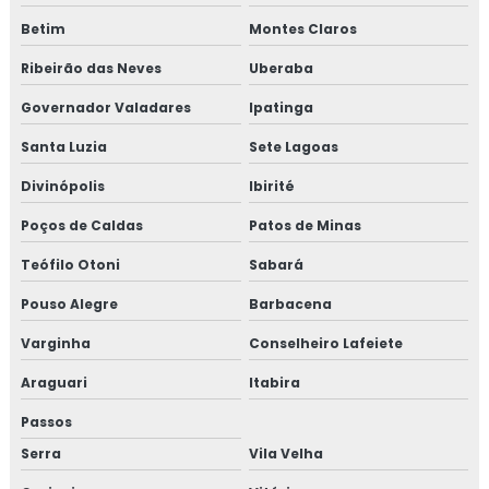
Betim
Montes Claros
Ribeirão das Neves
Uberaba
Governador Valadares
Ipatinga
Santa Luzia
Sete Lagoas
Divinópolis
Ibirité
Poços de Caldas
Patos de Minas
Teófilo Otoni
Sabará
Pouso Alegre
Barbacena
Varginha
Conselheiro Lafeiete
Araguari
Itabira
Passos
Serra
Vila Velha