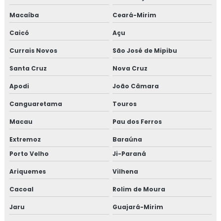
Macaíba
Ceará-Mirim
Caicó
Açu
Currais Novos
São José de Mipibu
Santa Cruz
Nova Cruz
Apodi
João Câmara
Canguaretama
Touros
Macau
Pau dos Ferros
Extremoz
Baraúna
Porto Velho
Ji-Paraná
Ariquemes
Vilhena
Cacoal
Rolim de Moura
Jaru
Guajará-Mirim