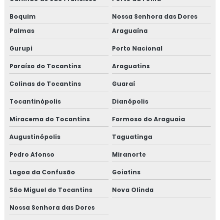
Boquim
Nossa Senhora das Dores
Palmas
Araguaína
Gurupi
Porto Nacional
Paraíso do Tocantins
Araguatins
Colinas do Tocantins
Guaraí
Tocantinópolis
Dianópolis
Miracema do Tocantins
Formoso do Araguaia
Augustinópolis
Taguatinga
Pedro Afonso
Miranorte
Lagoa da Confusão
Goiatins
São Miguel do Tocantins
Nova Olinda
Nossa Senhora das Dores