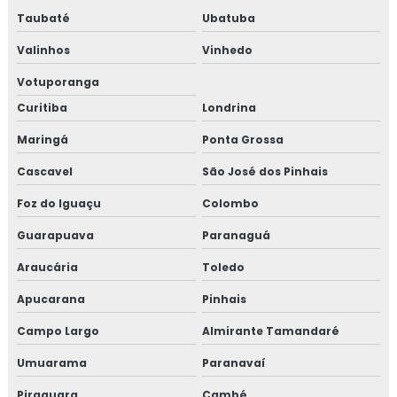
Taubaté
Ubatuba
Valinhos
Vinhedo
Votuporanga
Curitiba
Londrina
Maringá
Ponta Grossa
Cascavel
São José dos Pinhais
Foz do Iguaçu
Colombo
Guarapuava
Paranaguá
Araucária
Toledo
Apucarana
Pinhais
Campo Largo
Almirante Tamandaré
Umuarama
Paranavaí
Piraquara
Cambé