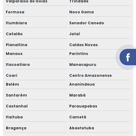
Valparaíso de Goiás
Trindade
Formosa
Novo Gama
Itumbiara
Senador Canedo
Catalão
Jataí
Planaltina
Caldas Novas
Manaus
Parintins
Itacoatiara
Manacapuru
Coari
Centro Amazonense
Belém
Ananindeua
Santarém
Marabá
Castanhal
Parauapebas
Itaituba
Cametá
Bragança
Abaetetuba