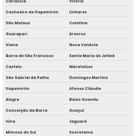
Cariacica
Vitória
Cachoeiro de Itapemirim
Linhares
São Mateus
Colatina
Guarapari
Aracruz
Viana
Nova Venécia
Barra de São Francisco
Santa Maria de Jetibá
Castelo
Marataízes
São Gabriel da Palha
Domingos Martins
Itapemirim
Afonso Cláudio
Alegre
Baixo Guandu
Conceição da Barra
Guaçuí
Iúna
Jaguaré
Mimoso do Sul
Sooretama