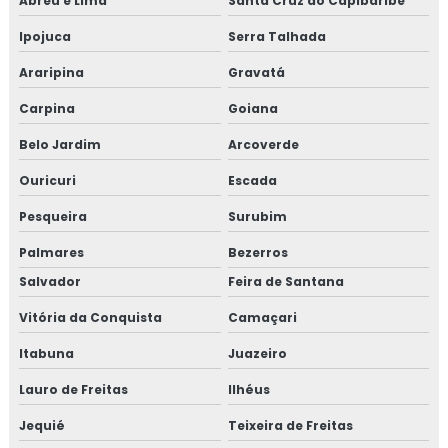
Abreu e Lima
Santa Cruz do Capibaribe
Ipojuca
Serra Talhada
Araripina
Gravatá
Carpina
Goiana
Belo Jardim
Arcoverde
Ouricuri
Escada
Pesqueira
Surubim
Palmares
Bezerros
Salvador
Feira de Santana
Vitória da Conquista
Camaçari
Itabuna
Juazeiro
Lauro de Freitas
Ilhéus
Jequié
Teixeira de Freitas