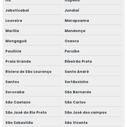
Itu
Itupeva
Jaboticabal
Jundiaí
Louveira
Marapoama
Marília
Mendonça
Mongaguá
Osasco
Paulínia
Peruíbe
Praia Grande
Ribeirão Preto
Riviera de São Lourenço
Santo André
Santos
Sertãozinho
Sorocaba
São Bernardo
São Caetano
São Carlos
São José do Rio Preto
São José dos campos
São Sebastião
São Vicente