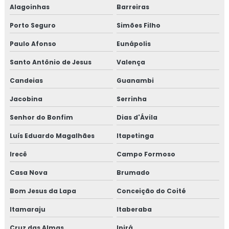
Alagoinhas
Barreiras
Porto Seguro
Simões Filho
Paulo Afonso
Eunápolis
Santo Antônio de Jesus
Valença
Candeias
Guanambi
Jacobina
Serrinha
Senhor do Bonfim
Dias d'Ávila
Luís Eduardo Magalhães
Itapetinga
Irecê
Campo Formoso
Casa Nova
Brumado
Bom Jesus da Lapa
Conceição do Coité
Itamaraju
Itaberaba
Cruz das Almas
Ipirá