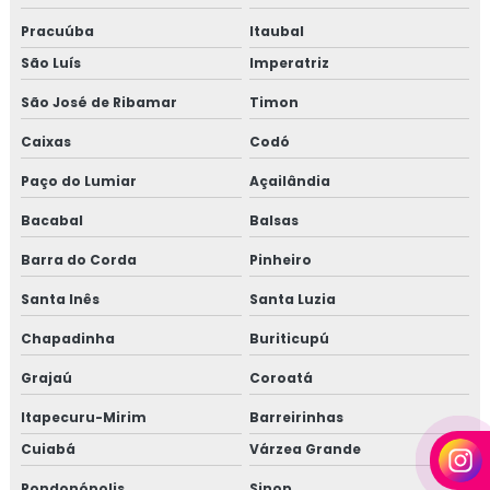
Pracuúba
Itaubal
São Luís
Imperatriz
São José de Ribamar
Timon
Caixas
Codó
Paço do Lumiar
Açailândia
Bacabal
Balsas
Barra do Corda
Pinheiro
Santa Inês
Santa Luzia
Chapadinha
Buriticupú
Grajaú
Coroatá
Itapecuru-Mirim
Barreirinhas
Cuiabá
Várzea Grande
Rondonópolis
Sinop