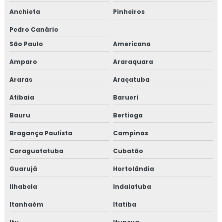
Anchieta
Pinheiros
Pedro Canário
São Paulo
Americana
Amparo
Araraquara
Araras
Araçatuba
Atibaia
Barueri
Bauru
Bertioga
Bragança Paulista
Campinas
Caraguatatuba
Cubatão
Guarujá
Hortolândia
Ilhabela
Indaiatuba
Itanhaém
Itatiba