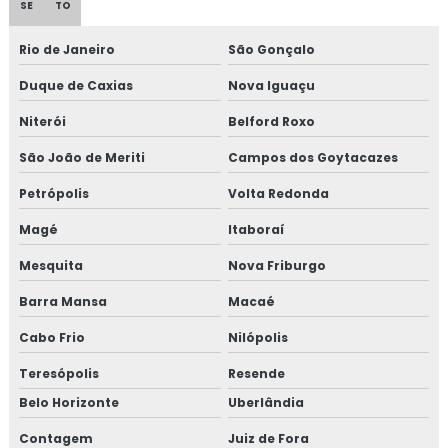
SE
TO
Rio de Janeiro
São Gonçalo
Duque de Caxias
Nova Iguaçu
Niterói
Belford Roxo
São João de Meriti
Campos dos Goytacazes
Petrópolis
Volta Redonda
Magé
Itaboraí
Mesquita
Nova Friburgo
Barra Mansa
Macaé
Cabo Frio
Nilópolis
Teresópolis
Resende
Belo Horizonte
Uberlândia
Contagem
Juiz de Fora