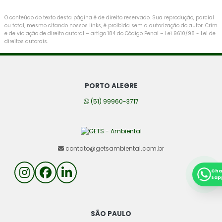
O conteúdo do texto desta página é de direito reservado. Sua reprodução, parcial
ou total, mesmo citando nossos links, é proibida sem a autorização do autor. Crim
e de violação de direito autoral – artigo 184 do Código Penal –
Lei 9610/98 - Lei de
direitos autorais
.
PORTO ALEGRE
(51) 99960-3717
contato@getsambiental.com.br
Cha
sap
SÃO PAULO