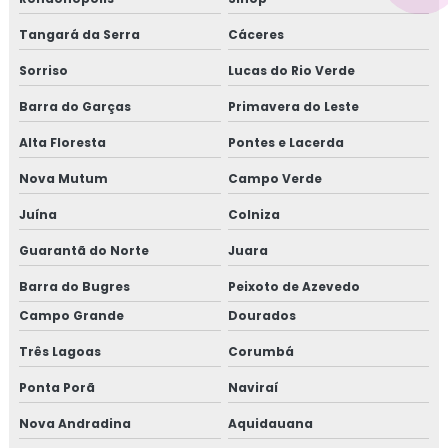
Tangará da Serra
Cáceres
Sorriso
Lucas do Rio Verde
Barra do Garças
Primavera do Leste
Alta Floresta
Pontes e Lacerda
Nova Mutum
Campo Verde
Juína
Colniza
Guarantã do Norte
Juara
Barra do Bugres
Peixoto de Azevedo
Campo Grande
Dourados
Três Lagoas
Corumbá
Ponta Porã
Naviraí
Nova Andradina
Aquidauana