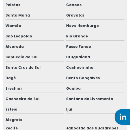
Pelotas
Canoas
Santa Maria
Gravataí
Viamão
Novo Hamburgo
São Leopoldo
Rio Grande
Alvorada
Passo Fundo
Sapucaia do Sul
Uruguaiana
Santa Cruz do Sul
Cachoeirinha
Bagé
Bento Gonçalves
Erechim
Guaíba
Cachoeira do Sul
Santana do Livramento
Esteio
Ijuí
Alegrete
Recife
Jaboatão dos Guararapes