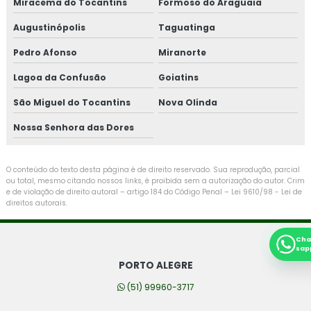
Miracema do Tocantins
Formoso do Araguaia
Augustinópolis
Taguatinga
Pedro Afonso
Miranorte
Lagoa da Confusão
Goiatins
São Miguel do Tocantins
Nova Olinda
Nossa Senhora das Dores
O conteúdo do texto desta página é de direito reservado. Sua reprodução, parcial
ou total, mesmo citando nossos links, é proibida sem a autorização do autor. Crim
e de violação de direito autoral – artigo 184 do Código Penal –
Lei 9610/98 - Lei de
direitos autorais
.
Cha
sap
PORTO ALEGRE
(51) 99960-3717