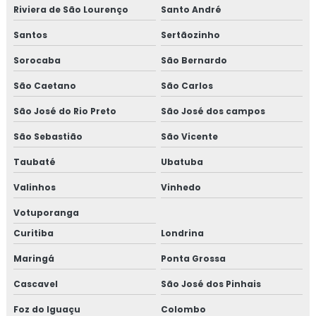
Riviera de São Lourenço
Santo André
Santos
Sertãozinho
Sorocaba
São Bernardo
São Caetano
São Carlos
São José do Rio Preto
São José dos campos
São Sebastião
São Vicente
Taubaté
Ubatuba
Valinhos
Vinhedo
Votuporanga
Curitiba
Londrina
Maringá
Ponta Grossa
Cascavel
São José dos Pinhais
Foz do Iguaçu
Colombo