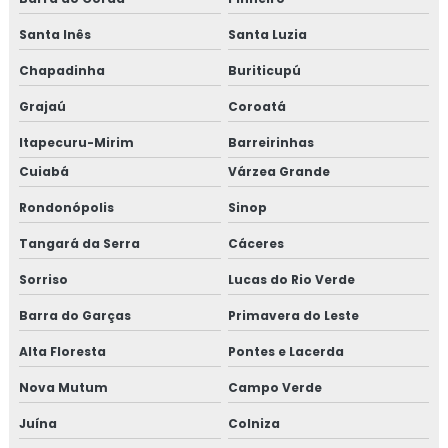
Santa Inês
Santa Luzia
Chapadinha
Buriticupú
Grajaú
Coroatá
Itapecuru-Mirim
Barreirinhas
Cuiabá
Várzea Grande
Rondonópolis
Sinop
Tangará da Serra
Cáceres
Sorriso
Lucas do Rio Verde
Barra do Garças
Primavera do Leste
Alta Floresta
Pontes e Lacerda
Nova Mutum
Campo Verde
Juína
Colniza