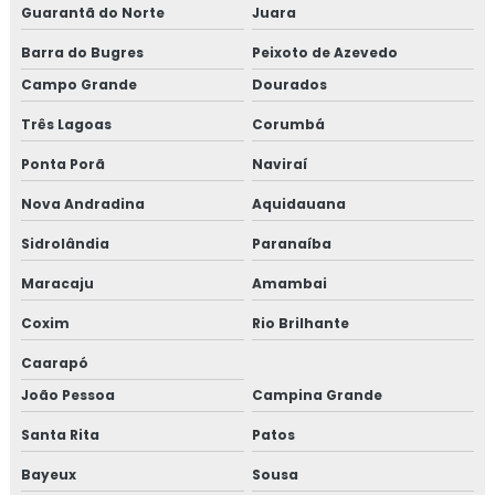
Guarantã do Norte
Juara
Barra do Bugres
Peixoto de Azevedo
Campo Grande
Dourados
Três Lagoas
Corumbá
Ponta Porã
Naviraí
Nova Andradina
Aquidauana
Sidrolândia
Paranaíba
Maracaju
Amambai
Coxim
Rio Brilhante
Caarapó
João Pessoa
Campina Grande
Santa Rita
Patos
Bayeux
Sousa