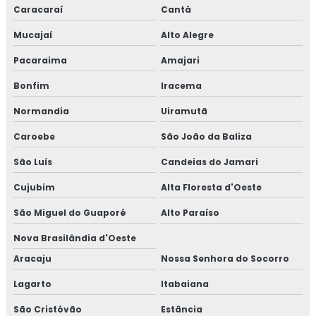
Caracaraí
Cantá
Mucajaí
Alto Alegre
Pacaraima
Amajari
Bonfim
Iracema
Normandia
Uiramutã
Caroebe
São João da Baliza
São Luís
Candeias do Jamari
Cujubim
Alta Floresta d'Oeste
São Miguel do Guaporé
Alto Paraíso
Nova Brasilândia d'Oeste
Aracaju
Nossa Senhora do Socorro
Lagarto
Itabaiana
São Cristóvão
Estância