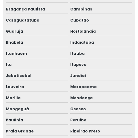
Bragança Paulista
Campinas
Caraguatatuba
Cubatão
Guarujá
Hortolândia
Ilhabela
Indaiatuba
Itanhaém
Itatiba
Itu
Itupeva
Jaboticabal
Jundiaí
Louveira
Marapoama
Marília
Mendonça
Mongaguá
Osasco
Paulínia
Peruíbe
Praia Grande
Ribeirão Preto