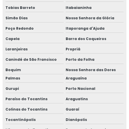
Tobias Barreto
Itabaianinha
Simão Dias
Nossa Senhora da Glória
Poço Redondo
Itaporanga d'Ajuda
Capela
Barra dos Coqueiros
Laranjeiras
Propriá
Canindé de São Francisco
Porto da Folha
Boquim
Nossa Senhora das Dores
Palmas
Araguaína
Gurupi
Porto Nacional
Paraíso do Tocantins
Araguatins
Colinas do Tocantins
Guaraí
Tocantinópolis
Dianópolis