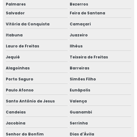
Palmares
Bezerros
Salvador
Feira de Santana
Vitória da Conquista
Camaçari
Itabuna
Juazeiro
Lauro de Freitas
Ilhéus
Jequié
Teixeira de Freitas
Alagoinhas
Barreiras
Porto Seguro
Simões Filho
Paulo Afonso
Eunápolis
Santo Antônio de Jesus
Valença
Candeias
Guanambi
Jacobina
Serrinha
Senhor do Bonfim
Dias d'Ávila