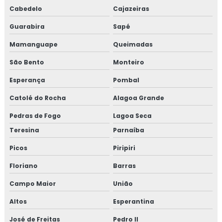
Cabedelo
Cajazeiras
Guarabira
Sapé
Mamanguape
Queimadas
São Bento
Monteiro
Esperança
Pombal
Catolé do Rocha
Alagoa Grande
Pedras de Fogo
Lagoa Seca
Teresina
Parnaíba
Picos
Piripiri
Floriano
Barras
Campo Maior
União
Altos
Esperantina
José de Freitas
Pedro II