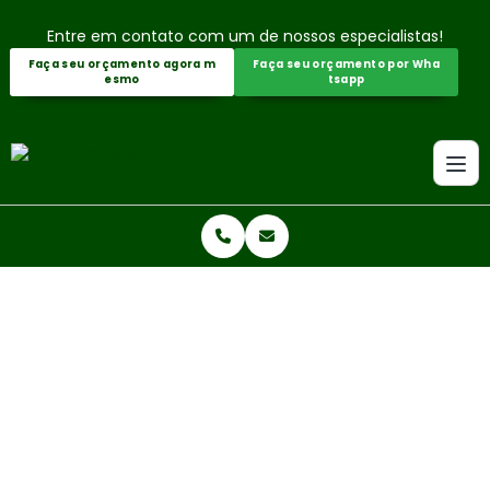
Entre em contato com um de nossos especialistas!
Faça seu orçamento agora m
Faça seu orçamento por Wha
esmo
tsapp
Home
Informações
Serviço de pegada de carbono
SERVIÇO DE PEGADA DE CARBON
O