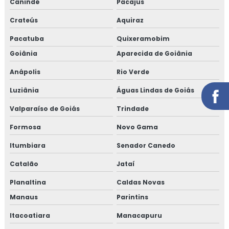
Canindé
Pacajus
Crateús
Aquiraz
Pacatuba
Quixeramobim
Goiânia
Aparecida de Goiânia
Anápolis
Rio Verde
Luziânia
Águas Lindas de Goiás
Valparaíso de Goiás
Trindade
Formosa
Novo Gama
Itumbiara
Senador Canedo
Catalão
Jataí
Planaltina
Caldas Novas
Manaus
Parintins
Itacoatiara
Manacapuru