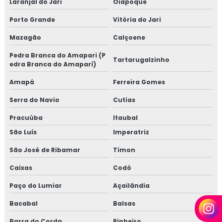
Laranjal do Jari
Oiapoque
Porto Grande
Vitória do Jari
Mazagão
Calçoene
Pedra Branca do Amapari (P
Tartarugalzinho
edra Branca do Amaparí)
Amapá
Ferreira Gomes
Serra do Navio
Cutias
Pracuúba
Itaubal
São Luís
Imperatriz
São José de Ribamar
Timon
Caixas
Codó
Paço do Lumiar
Açailândia
Bacabal
Balsas
Barra do Corda
Pinheiro