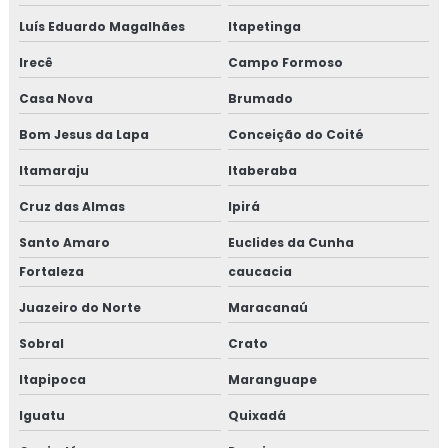
Luís Eduardo Magalhães
Itapetinga
Irecê
Campo Formoso
Casa Nova
Brumado
Bom Jesus da Lapa
Conceição do Coité
Itamaraju
Itaberaba
Cruz das Almas
Ipirá
Santo Amaro
Euclides da Cunha
Fortaleza
caucacia
Juazeiro do Norte
Maracanaú
Sobral
Crato
Itapipoca
Maranguape
Iguatu
Quixadá