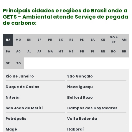
Principais cidades e regiões do Brasil onde a
GETS - Ambiental atende Serviço de pegada
de carbono:
GO e
RJ
MG
ES
SP
PR
SC
RS
PE
BA
CE
AM
DF
PA
AC
AL
AP
MA
MT
MS
PB
PI
RN
RO
RR
SE
TO
Rio de Janeiro
São Gonçalo
Duque de Caxias
Nova Iguaçu
Niterói
Belford Roxo
São João de Meriti
Campos dos Goytacazes
Petrópolis
Volta Redonda
Magé
Itaboraí