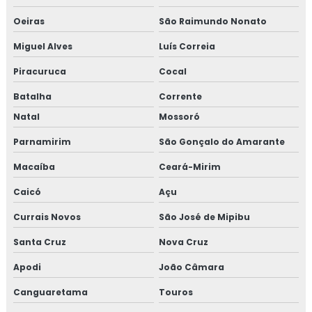
Oeiras
São Raimundo Nonato
Miguel Alves
Luís Correia
Piracuruca
Cocal
Batalha
Corrente
Natal
Mossoró
Parnamirim
São Gonçalo do Amarante
Macaíba
Ceará-Mirim
Caicó
Açu
Currais Novos
São José de Mipibu
Santa Cruz
Nova Cruz
Apodi
João Câmara
Canguaretama
Touros