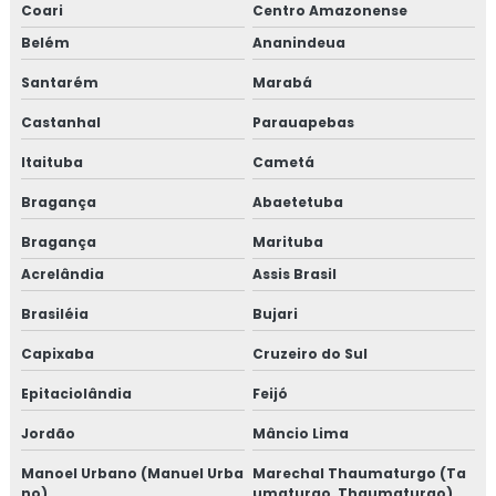
Coari
Centro Amazonense
Belém
Ananindeua
Santarém
Marabá
Castanhal
Parauapebas
Itaituba
Cametá
Bragança
Abaetetuba
Bragança
Marituba
Acrelândia
Assis Brasil
Brasiléia
Bujari
Capixaba
Cruzeiro do Sul
Epitaciolândia
Feijó
Jordão
Mâncio Lima
Manoel Urbano (Manuel Urba
Marechal Thaumaturgo (Ta
no)
umaturgo, Thaumaturgo)