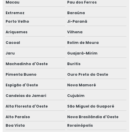
Macau
Pau dos Ferros
Extremoz
Baraúna
Porto Velho
Ji-Paraná
Ariquemes
Vilhena
Cacoal
Rolim de Moura
Jaru
Guajará-Mirim
Machadinho d'Oeste
Buritis
Pimenta Bueno
Ouro Preto do Oeste
Espigão d'Oeste
Nova Mamoré
Candeias do Jamari
Cujubim
Alta Floresta d'Oeste
São Miguel do Guaporé
Alto Paraíso
Nova Brasilândia d'Oeste
Boa Vista
Rorainópolis