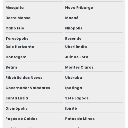
Mesquita
Nova Friburgo
Barra Mansa
Macaé
Cabo Frio
Nilópolis
Teresópolis
Resende
Belo Horizonte
Uberlândia
Contagem
Juiz de Fora
Betim
Montes Claros
Ribeirão das Neves
Uberaba
Governador Valadares
Ipatinga
Santa Luzia
Sete Lagoas
Divinópolis
Ibirité
Poços de Caldas
Patos de Minas