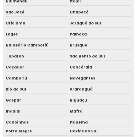
Blumenau
Itajaí
São José
Chapecó
Criciúma
Jaraguá do sul
Lages
Palhoça
Balneário Camboriú
Brusque
Tubarão
São Bento do Sul
Caçador
Concórdia
Camboriú
Navegantes
Rio do Sul
Araranguá
Gaspar
Biguaçu
Indaial
Mafra
Canoinhas
Itapema
Porto Alegre
Caxias do Sul