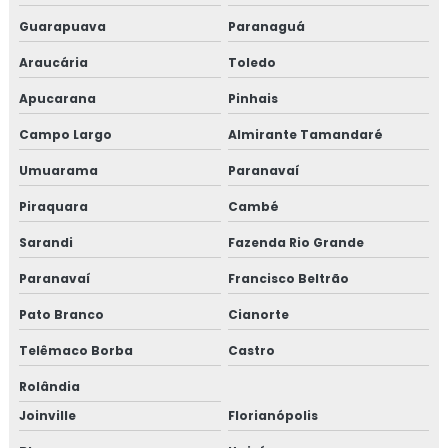
Guarapuava
Paranaguá
Araucária
Toledo
Apucarana
Pinhais
Campo Largo
Almirante Tamandaré
Umuarama
Paranavaí
Piraquara
Cambé
Sarandi
Fazenda Rio Grande
Paranavaí
Francisco Beltrão
Pato Branco
Cianorte
Telêmaco Borba
Castro
Rolândia
Joinville
Florianópolis