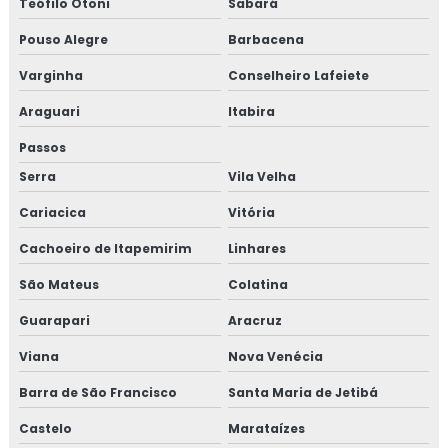
Teófilo Otoni
Sabará
Pouso Alegre
Barbacena
Varginha
Conselheiro Lafeiete
Araguari
Itabira
Passos
Serra
Vila Velha
Cariacica
Vitória
Cachoeiro de Itapemirim
Linhares
São Mateus
Colatina
Guarapari
Aracruz
Viana
Nova Venécia
Barra de São Francisco
Santa Maria de Jetibá
Castelo
Marataízes