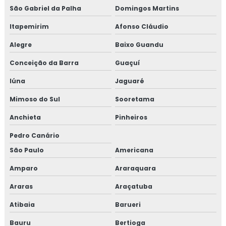
São Gabriel da Palha
Domingos Martins
Itapemirim
Afonso Cláudio
Alegre
Baixo Guandu
Conceição da Barra
Guaçuí
Iúna
Jaguaré
Mimoso do Sul
Sooretama
Anchieta
Pinheiros
Pedro Canário
São Paulo
Americana
Amparo
Araraquara
Araras
Araçatuba
Atibaia
Barueri
Bauru
Bertioga