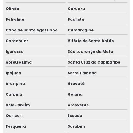
Olinda
Caruaru
Petrolina
Paulista
Cabo de Santo Agostinho
Camaragibe
Garanhuns
Vitória de Santo Antão
Igarassu
São Lourenço da Mata
Abreu e Lima
Santa Cruz do Capibaribe
Ipojuca
Serra Talhada
Araripina
Gravatá
Carpina
Goiana
Belo Jardim
Arcoverde
Ouricuri
Escada
Pesqueira
Surubim